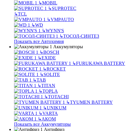
↳
MOBIL
↳
SUPROTEC
↳
TCL
↳
VMPAUTO
↳
WD
↳
WYNN'S
↳
ТОСОЛ-СИНТЕЗ
Показать все Автохимия
Аккумуляторы
↳
BOSCH
↳
EXIDE
↳
FURUKAWA BATTERY
↳
ROCKET
↳
SOLITE
↳
TAB
↳
TITAN
↳
TOPLA
↳
TOTACHI
↳
TYUMEN BATTERY
↳
UNIKUM
↳
VARTA
↳
АКОМ
Показать все Аккумуляторы
Антифриз