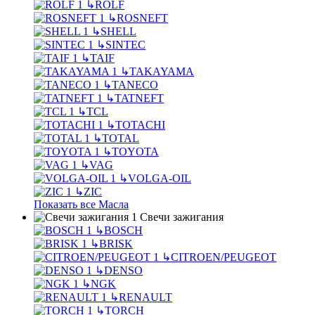
↳
ROLF
↳
ROSNEFT
↳
SHELL
↳
SINTEC
↳
TAIF
↳
TAKAYAMA
↳
TANECO
↳
TATNEFT
↳
TCL
↳
TOTACHI
↳
TOTAL
↳
TOYOTA
↳
VAG
↳
VOLGA-OIL
↳
ZIC
Показать все Масла
Свечи зажигания
↳
BOSCH
↳
BRISK
↳
CITROEN/PEUGEOT
↳
DENSO
↳
NGK
↳
RENAULT
↳
TORCH