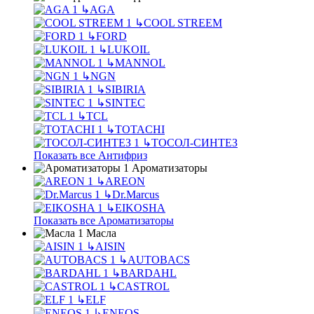
↳
AGA
↳
COOL STREEM
↳
FORD
↳
LUKOIL
↳
MANNOL
↳
NGN
↳
SIBIRIA
↳
SINTEC
↳
TCL
↳
TOTACHI
↳
ТОСОЛ-СИНТЕЗ
Показать все Антифриз
Ароматизаторы
↳
AREON
↳
Dr.Marcus
↳
EIKOSHA
Показать все Ароматизаторы
Масла
↳
AISIN
↳
AUTOBACS
↳
BARDAHL
↳
CASTROL
↳
ELF
↳
ENEOS