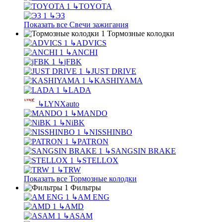
↳
TOYOTA
↳
ЭЗ
Показать все Свечи зажигания
Тормозные колодки
↳
ADVICS
↳
ANCHI
↳
jFBK
↳
JUST DRIVE
↳
KASHIYAMA
↳
LADA
↳
LYNXauto
↳
MANDO
↳
NiBK
↳
NISSHINBO
↳
PATRON
↳
SANGSIN BRAKE
↳
STELLOX
↳
TRW
Показать все Тормозные колодки
Фильтры
↳
AM ENG
↳
AMD
↳
ASAM