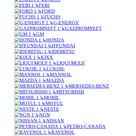
↳
FEBI
↳
FORD
↳
FUCHS
↳
G-ENERGY
↳
GAZPROMNEFT
↳
GM
↳
HONDA
↳
HYUNDAI
↳
IDEMITSU
↳
KIXX
↳
LIQUI MOLY
↳
LUKOIL
↳
MANNOL
↳
MAZDA
↳
MERSEDES-BENZ
↳
MITSUBISHI
↳
MOBIL
↳
MOTUL
↳
NESTE
↳
NGN
↳
NISSAN
↳
PETRO-CANADA
↳
RAVENOL