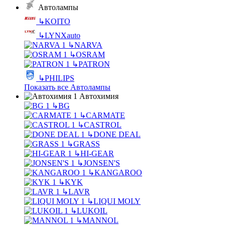
Автолампы
↳
KOITO
↳
LYNXauto
↳
NARVA
↳
OSRAM
↳
PATRON
↳
PHILIPS
Показать все Автолампы
Автохимия
↳
BG
↳
CARMATE
↳
CASTROL
↳
DONE DEAL
↳
GRASS
↳
HI-GEAR
↳
JONSEN'S
↳
KANGAROO
↳
KYK
↳
LAVR
↳
LIQUI MOLY
↳
LUKOIL
↳
MANNOL