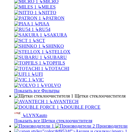
↳
MICRO
↳
MILES
↳
NITTO
↳
PATRON
↳
PIAA
↳
RU54
↳
SAKURA
↳
SCT
↳
SHINKO
↳
STELLOX
↳
SUBARU
↳
TOPFILS
↳
TOTACHI
↳
UFI
↳
VIC
↳
VOLVO
Показать все Фильтры
Щетки стеклоочистителя
↳
AVANTECH
↳
DOUBLE FORCE
↳
LYNXauto
Показать все Щетки стеклоочистителя
Производители