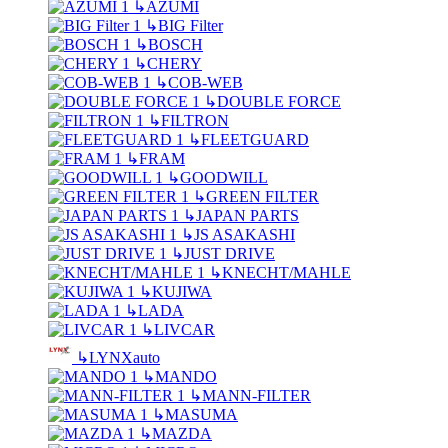
↳
AZUMI
↳
BIG Filter
↳
BOSCH
↳
CHERY
↳
COB-WEB
↳
DOUBLE FORCE
↳
FILTRON
↳
FLEETGUARD
↳
FRAM
↳
GOODWILL
↳
GREEN FILTER
↳
JAPAN PARTS
↳
JS ASAKASHI
↳
JUST DRIVE
↳
KNECHT/MAHLE
↳
KUJIWA
↳
LADA
↳
LIVCAR
↳
LYNXauto
↳
MANDO
↳
MANN-FILTER
↳
MASUMA
↳
MAZDA