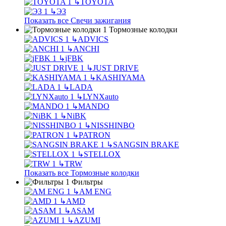
↳
TOYOTA
↳
ЭЗ
Показать все Свечи зажигания
Тормозные колодки
↳
ADVICS
↳
ANCHI
↳
jFBK
↳
JUST DRIVE
↳
KASHIYAMA
↳
LADA
↳
LYNXauto
↳
MANDO
↳
NiBK
↳
NISSHINBO
↳
PATRON
↳
SANGSIN BRAKE
↳
STELLOX
↳
TRW
Показать все Тормозные колодки
Фильтры
↳
AM ENG
↳
AMD
↳
ASAM
↳
AZUMI