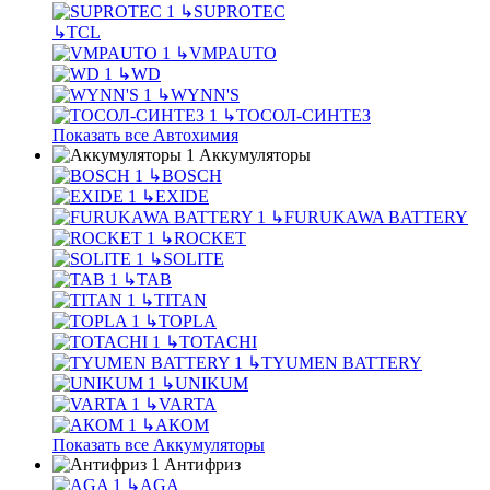
↳
SUPROTEC
↳
TCL
↳
VMPAUTO
↳
WD
↳
WYNN'S
↳
ТОСОЛ-СИНТЕЗ
Показать все Автохимия
Аккумуляторы
↳
BOSCH
↳
EXIDE
↳
FURUKAWA BATTERY
↳
ROCKET
↳
SOLITE
↳
TAB
↳
TITAN
↳
TOPLA
↳
TOTACHI
↳
TYUMEN BATTERY
↳
UNIKUM
↳
VARTA
↳
АКОМ
Показать все Аккумуляторы
Антифриз
↳
AGA