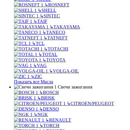
↳
ROSNEFT
↳
SHELL
↳
SINTEC
↳
TAIF
↳
TAKAYAMA
↳
TANECO
↳
TATNEFT
↳
TCL
↳
TOTACHI
↳
TOTAL
↳
TOYOTA
↳
VAG
↳
VOLGA-OIL
↳
ZIC
Показать все Масла
Свечи зажигания
↳
BOSCH
↳
BRISK
↳
CITROEN/PEUGEOT
↳
DENSO
↳
NGK
↳
RENAULT
↳
TORCH