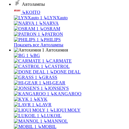
Автолампы
↳
KOITO
↳
LYNXauto
↳
NARVA
↳
OSRAM
↳
PATRON
↳
PHILIPS
Показать все Автолампы
Автохимия
↳
BG
↳
CARMATE
↳
CASTROL
↳
DONE DEAL
↳
GRASS
↳
HI-GEAR
↳
JONSEN'S
↳
KANGAROO
↳
KYK
↳
LAVR
↳
LIQUI MOLY
↳
LUKOIL
↳
MANNOL
↳
MOBIL