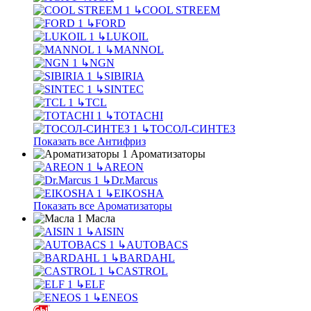
↳
COOL STREEM
↳
FORD
↳
LUKOIL
↳
MANNOL
↳
NGN
↳
SIBIRIA
↳
SINTEC
↳
TCL
↳
TOTACHI
↳
ТОСОЛ-СИНТЕЗ
Показать все Антифриз
Ароматизаторы
↳
AREON
↳
Dr.Marcus
↳
EIKOSHA
Показать все Ароматизаторы
Масла
↳
AISIN
↳
AUTOBACS
↳
BARDAHL
↳
CASTROL
↳
ELF
↳
ENEOS