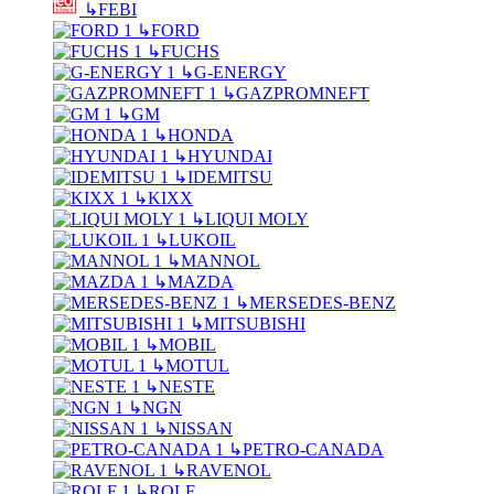
↳
FEBI
↳
FORD
↳
FUCHS
↳
G-ENERGY
↳
GAZPROMNEFT
↳
GM
↳
HONDA
↳
HYUNDAI
↳
IDEMITSU
↳
KIXX
↳
LIQUI MOLY
↳
LUKOIL
↳
MANNOL
↳
MAZDA
↳
MERSEDES-BENZ
↳
MITSUBISHI
↳
MOBIL
↳
MOTUL
↳
NESTE
↳
NGN
↳
NISSAN
↳
PETRO-CANADA
↳
RAVENOL
↳
ROLF