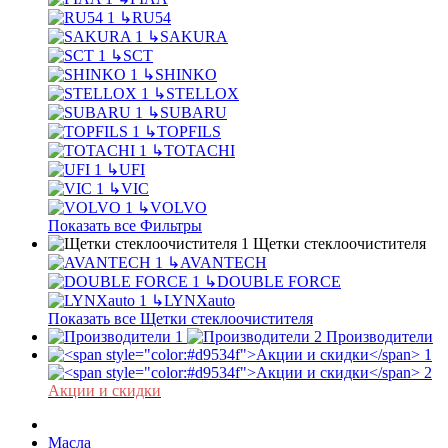
↳
RU54
↳
SAKURA
↳
SCT
↳
SHINKO
↳
STELLOX
↳
SUBARU
↳
TOPFILS
↳
TOTACHI
↳
UFI
↳
VIC
↳
VOLVO
Показать все Фильтры
Щетки стеклоочистителя
↳
AVANTECH
↳
DOUBLE FORCE
↳
LYNXauto
Показать все Щетки стеклоочистителя
Производители
Акции и скидки
Масла