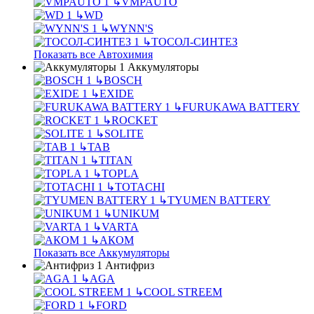
↳
VMPAUTO
↳
WD
↳
WYNN'S
↳
ТОСОЛ-СИНТЕЗ
Показать все Автохимия
Аккумуляторы
↳
BOSCH
↳
EXIDE
↳
FURUKAWA BATTERY
↳
ROCKET
↳
SOLITE
↳
TAB
↳
TITAN
↳
TOPLA
↳
TOTACHI
↳
TYUMEN BATTERY
↳
UNIKUM
↳
VARTA
↳
АКОМ
Показать все Аккумуляторы
Антифриз
↳
AGA
↳
COOL STREEM
↳
FORD