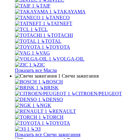
↳
TAIF
↳
TAKAYAMA
↳
TANECO
↳
TATNEFT
↳
TCL
↳
TOTACHI
↳
TOTAL
↳
TOYOTA
↳
VAG
↳
VOLGA-OIL
↳
ZIC
Показать все Масла
Свечи зажигания
↳
BOSCH
↳
BRISK
↳
CITROEN/PEUGEOT
↳
DENSO
↳
NGK
↳
RENAULT
↳
TORCH
↳
TOYOTA
↳
ЭЗ
Показать все Свечи зажигания