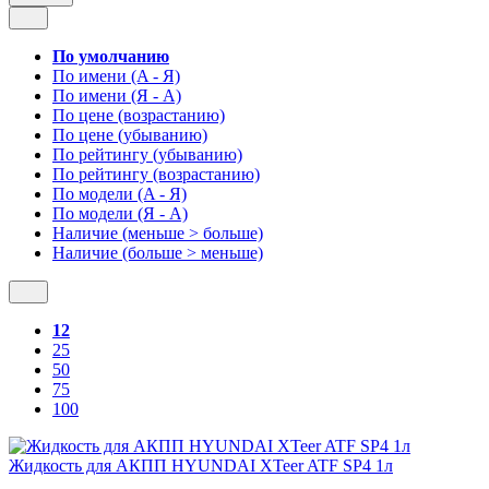
По умолчанию
По имени (A - Я)
По имени (Я - A)
По цене (возрастанию)
По цене (убыванию)
По рейтингу (убыванию)
По рейтингу (возрастанию)
По модели (A - Я)
По модели (Я - A)
Наличие (меньше > больше)
Наличие (больше > меньше)
12
25
50
75
100
Жидкость для АКПП HYUNDAI XTeer ATF SP4 1л