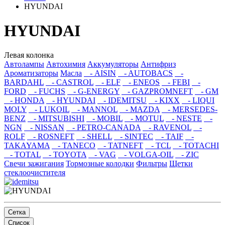
HYUNDAI
HYUNDAI
Левая колонка
Автолампы
Автохимия
Аккумуляторы
Антифриз
Ароматизаторы
Масла
- AISIN
- AUTOBACS
-
BARDAHL
- CASTROL
- ELF
- ENEOS
- FEBI
-
FORD
- FUCHS
- G-ENERGY
- GAZPROMNEFT
- GM
- HONDA
- HYUNDAI
- IDEMITSU
- KIXX
- LIQUI
MOLY
- LUKOIL
- MANNOL
- MAZDA
- MERSEDES-
BENZ
- MITSUBISHI
- MOBIL
- MOTUL
- NESTE
-
NGN
- NISSAN
- PETRO-CANADA
- RAVENOL
-
ROLF
- ROSNEFT
- SHELL
- SINTEC
- TAIF
-
TAKAYAMA
- TANECO
- TATNEFT
- TCL
- TOTACHI
- TOTAL
- TOYOTA
- VAG
- VOLGA-OIL
- ZIC
Свечи зажигания
Тормозные колодки
Фильтры
Щетки
стеклоочистителя
Сетка
Список