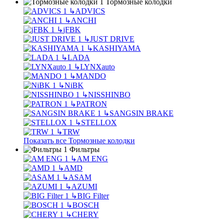
Тормозные колодки
↳
ADVICS
↳
ANCHI
↳
jFBK
↳
JUST DRIVE
↳
KASHIYAMA
↳
LADA
↳
LYNXauto
↳
MANDO
↳
NiBK
↳
NISSHINBO
↳
PATRON
↳
SANGSIN BRAKE
↳
STELLOX
↳
TRW
Показать все Тормозные колодки
Фильтры
↳
AM ENG
↳
AMD
↳
ASAM
↳
AZUMI
↳
BIG Filter
↳
BOSCH
↳
CHERY