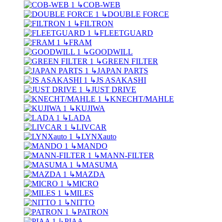
↳
COB-WEB
↳
DOUBLE FORCE
↳
FILTRON
↳
FLEETGUARD
↳
FRAM
↳
GOODWILL
↳
GREEN FILTER
↳
JAPAN PARTS
↳
JS ASAKASHI
↳
JUST DRIVE
↳
KNECHT/MAHLE
↳
KUJIWA
↳
LADA
↳
LIVCAR
↳
LYNXauto
↳
MANDO
↳
MANN-FILTER
↳
MASUMA
↳
MAZDA
↳
MICRO
↳
MILES
↳
NITTO
↳
PATRON
↳
PIAA