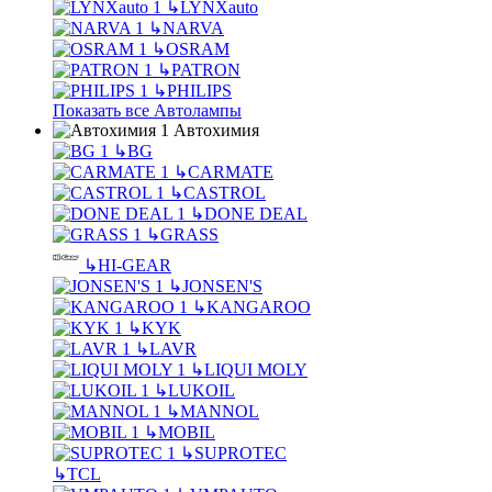
↳
LYNXauto
↳
NARVA
↳
OSRAM
↳
PATRON
↳
PHILIPS
Показать все Автолампы
Автохимия
↳
BG
↳
CARMATE
↳
CASTROL
↳
DONE DEAL
↳
GRASS
↳
HI-GEAR
↳
JONSEN'S
↳
KANGAROO
↳
KYK
↳
LAVR
↳
LIQUI MOLY
↳
LUKOIL
↳
MANNOL
↳
MOBIL
↳
SUPROTEC
↳
TCL