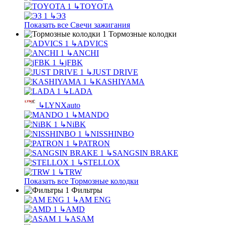
↳
TOYOTA
↳
ЭЗ
Показать все Свечи зажигания
Тормозные колодки
↳
ADVICS
↳
ANCHI
↳
jFBK
↳
JUST DRIVE
↳
KASHIYAMA
↳
LADA
↳
LYNXauto
↳
MANDO
↳
NiBK
↳
NISSHINBO
↳
PATRON
↳
SANGSIN BRAKE
↳
STELLOX
↳
TRW
Показать все Тормозные колодки
Фильтры
↳
AM ENG
↳
AMD
↳
ASAM