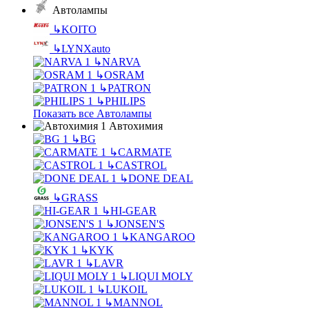
Автолампы
↳
KOITO
↳
LYNXauto
↳
NARVA
↳
OSRAM
↳
PATRON
↳
PHILIPS
Показать все Автолампы
Автохимия
↳
BG
↳
CARMATE
↳
CASTROL
↳
DONE DEAL
↳
GRASS
↳
HI-GEAR
↳
JONSEN'S
↳
KANGAROO
↳
KYK
↳
LAVR
↳
LIQUI MOLY
↳
LUKOIL
↳
MANNOL