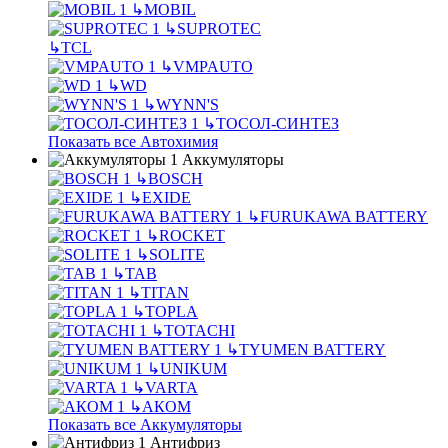
↳
MOBIL
↳
SUPROTEC
↳
TCL
↳
VMPAUTO
↳
WD
↳
WYNN'S
↳
ТОСОЛ-СИНТЕЗ
Показать все Автохимия
Аккумуляторы
↳
BOSCH
↳
EXIDE
↳
FURUKAWA BATTERY
↳
ROCKET
↳
SOLITE
↳
TAB
↳
TITAN
↳
TOPLA
↳
TOTACHI
↳
TYUMEN BATTERY
↳
UNIKUM
↳
VARTA
↳
АКОМ
Показать все Аккумуляторы
Антифриз