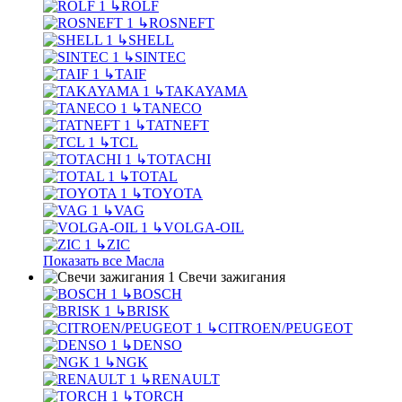
↳
ROLF
↳
ROSNEFT
↳
SHELL
↳
SINTEC
↳
TAIF
↳
TAKAYAMA
↳
TANECO
↳
TATNEFT
↳
TCL
↳
TOTACHI
↳
TOTAL
↳
TOYOTA
↳
VAG
↳
VOLGA-OIL
↳
ZIC
Показать все Масла
Свечи зажигания
↳
BOSCH
↳
BRISK
↳
CITROEN/PEUGEOT
↳
DENSO
↳
NGK
↳
RENAULT
↳
TORCH