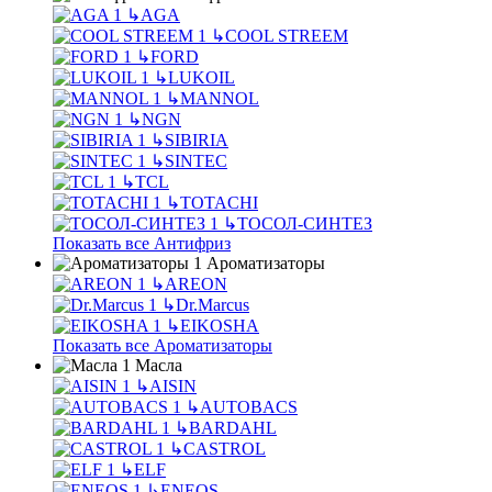
↳
AGA
↳
COOL STREEM
↳
FORD
↳
LUKOIL
↳
MANNOL
↳
NGN
↳
SIBIRIA
↳
SINTEC
↳
TCL
↳
TOTACHI
↳
ТОСОЛ-СИНТЕЗ
Показать все Антифриз
Ароматизаторы
↳
AREON
↳
Dr.Marcus
↳
EIKOSHA
Показать все Ароматизаторы
Масла
↳
AISIN
↳
AUTOBACS
↳
BARDAHL
↳
CASTROL
↳
ELF
↳
ENEOS