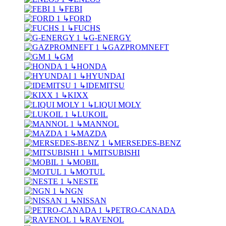
↳
FEBI
↳
FORD
↳
FUCHS
↳
G-ENERGY
↳
GAZPROMNEFT
↳
GM
↳
HONDA
↳
HYUNDAI
↳
IDEMITSU
↳
KIXX
↳
LIQUI MOLY
↳
LUKOIL
↳
MANNOL
↳
MAZDA
↳
MERSEDES-BENZ
↳
MITSUBISHI
↳
MOBIL
↳
MOTUL
↳
NESTE
↳
NGN
↳
NISSAN
↳
PETRO-CANADA
↳
RAVENOL