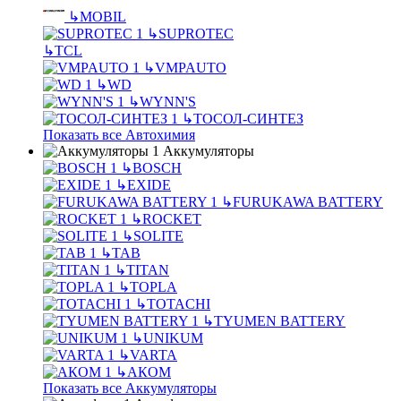
↳
MOBIL
↳
SUPROTEC
↳
TCL
↳
VMPAUTO
↳
WD
↳
WYNN'S
↳
ТОСОЛ-СИНТЕЗ
Показать все Автохимия
Аккумуляторы
↳
BOSCH
↳
EXIDE
↳
FURUKAWA BATTERY
↳
ROCKET
↳
SOLITE
↳
TAB
↳
TITAN
↳
TOPLA
↳
TOTACHI
↳
TYUMEN BATTERY
↳
UNIKUM
↳
VARTA
↳
АКОМ
Показать все Аккумуляторы