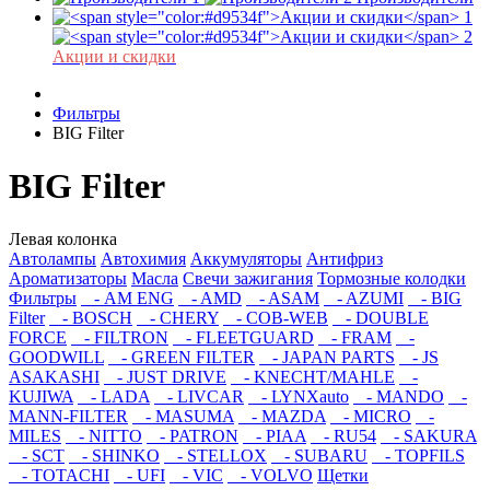
Акции и скидки
Фильтры
BIG Filter
BIG Filter
Левая колонка
Автолампы
Автохимия
Аккумуляторы
Антифриз
Ароматизаторы
Масла
Свечи зажигания
Тормозные колодки
Фильтры
- AM ENG
- AMD
- ASAM
- AZUMI
- BIG
Filter
- BOSCH
- CHERY
- COB-WEB
- DOUBLE
FORCE
- FILTRON
- FLEETGUARD
- FRAM
-
GOODWILL
- GREEN FILTER
- JAPAN PARTS
- JS
ASAKASHI
- JUST DRIVE
- KNECHT/MAHLE
-
KUJIWA
- LADA
- LIVCAR
- LYNXauto
- MANDO
-
MANN-FILTER
- MASUMA
- MAZDA
- MICRO
-
MILES
- NITTO
- PATRON
- PIAA
- RU54
- SAKURA
- SCT
- SHINKO
- STELLOX
- SUBARU
- TOPFILS
- TOTACHI
- UFI
- VIC
- VOLVO
Щетки