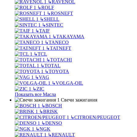
↳
RAVENOL
↳
ROLF
↳
ROSNEFT
↳
SHELL
↳
SINTEC
↳
TAIF
↳
TAKAYAMA
↳
TANECO
↳
TATNEFT
↳
TCL
↳
TOTACHI
↳
TOTAL
↳
TOYOTA
↳
VAG
↳
VOLGA-OIL
↳
ZIC
Показать все Масла
Свечи зажигания
↳
BOSCH
↳
BRISK
↳
CITROEN/PEUGEOT
↳
DENSO
↳
NGK
↳
RENAULT