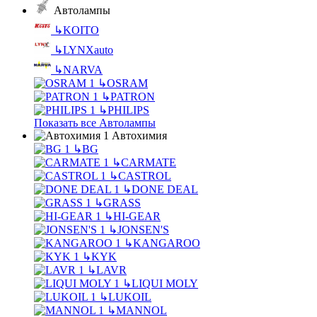
Автолампы
↳
KOITO
↳
LYNXauto
↳
NARVA
↳
OSRAM
↳
PATRON
↳
PHILIPS
Показать все Автолампы
Автохимия
↳
BG
↳
CARMATE
↳
CASTROL
↳
DONE DEAL
↳
GRASS
↳
HI-GEAR
↳
JONSEN'S
↳
KANGAROO
↳
KYK
↳
LAVR
↳
LIQUI MOLY
↳
LUKOIL
↳
MANNOL