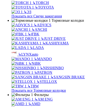
↳
TORCH
↳
TOYOTA
↳
ЭЗ
Показать все Свечи зажигания
Тормозные колодки
↳
ADVICS
↳
ANCHI
↳
jFBK
↳
JUST DRIVE
↳
KASHIYAMA
↳
LADA
↳
LYNXauto
↳
MANDO
↳
NiBK
↳
NISSHINBO
↳
PATRON
↳
SANGSIN BRAKE
↳
STELLOX
↳
TRW
Показать все Тормозные колодки
Фильтры
↳
AM ENG
↳
AMD