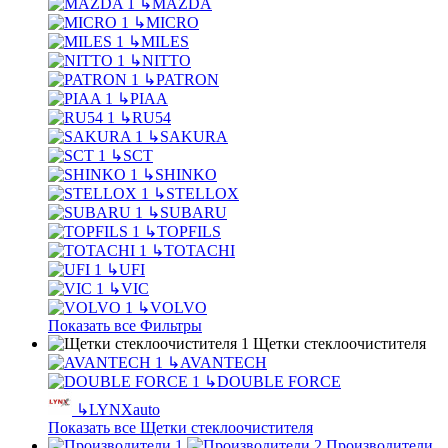
↳
MAZDA
↳
MICRO
↳
MILES
↳
NITTO
↳
PATRON
↳
PIAA
↳
RU54
↳
SAKURA
↳
SCT
↳
SHINKO
↳
STELLOX
↳
SUBARU
↳
TOPFILS
↳
TOTACHI
↳
UFI
↳
VIC
↳
VOLVO
Показать все Фильтры
Щетки стеклоочистителя
↳
AVANTECH
↳
DOUBLE FORCE
↳
LYNXauto
Показать все Щетки стеклоочистителя
Производители