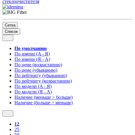
стеклоочистителя
Сетка
Список
По умолчанию
По имени (A - Я)
По имени (Я - A)
По цене (возрастанию)
По цене (убыванию)
По рейтингу (убыванию)
По рейтингу (возрастанию)
По модели (A - Я)
По модели (Я - A)
Наличие (меньше > больше)
Наличие (больше > меньше)
12
25
50