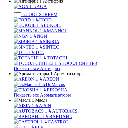
Антифриз
↳
AGA
↳
COOL STREEM
↳
FORD
↳
LUKOIL
↳
MANNOL
↳
NGN
↳
SIBIRIA
↳
SINTEC
↳
TCL
↳
TOTACHI
↳
ТОСОЛ-СИНТЕЗ
Показать все Антифриз
Ароматизаторы
↳
AREON
↳
Dr.Marcus
↳
EIKOSHA
Показать все Ароматизаторы
Масла
↳
AISIN
↳
AUTOBACS
↳
BARDAHL
↳
CASTROL
↳
ELF