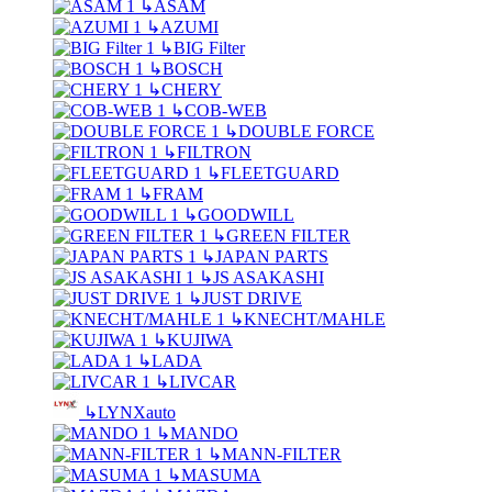
↳
ASAM
↳
AZUMI
↳
BIG Filter
↳
BOSCH
↳
CHERY
↳
COB-WEB
↳
DOUBLE FORCE
↳
FILTRON
↳
FLEETGUARD
↳
FRAM
↳
GOODWILL
↳
GREEN FILTER
↳
JAPAN PARTS
↳
JS ASAKASHI
↳
JUST DRIVE
↳
KNECHT/MAHLE
↳
KUJIWA
↳
LADA
↳
LIVCAR
↳
LYNXauto
↳
MANDO
↳
MANN-FILTER
↳
MASUMA