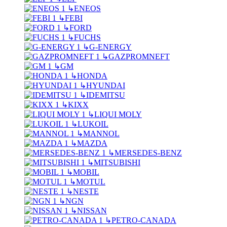
↳
ENEOS
↳
FEBI
↳
FORD
↳
FUCHS
↳
G-ENERGY
↳
GAZPROMNEFT
↳
GM
↳
HONDA
↳
HYUNDAI
↳
IDEMITSU
↳
KIXX
↳
LIQUI MOLY
↳
LUKOIL
↳
MANNOL
↳
MAZDA
↳
MERSEDES-BENZ
↳
MITSUBISHI
↳
MOBIL
↳
MOTUL
↳
NESTE
↳
NGN
↳
NISSAN
↳
PETRO-CANADA