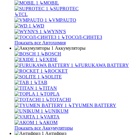
↳
MOBIL
↳
SUPROTEC
↳
TCL
↳
VMPAUTO
↳
WD
↳
WYNN'S
↳
ТОСОЛ-СИНТЕЗ
Показать все Автохимия
Аккумуляторы
↳
BOSCH
↳
EXIDE
↳
FURUKAWA BATTERY
↳
ROCKET
↳
SOLITE
↳
TAB
↳
TITAN
↳
TOPLA
↳
TOTACHI
↳
TYUMEN BATTERY
↳
UNIKUM
↳
VARTA
↳
АКОМ
Показать все Аккумуляторы
Антифриз