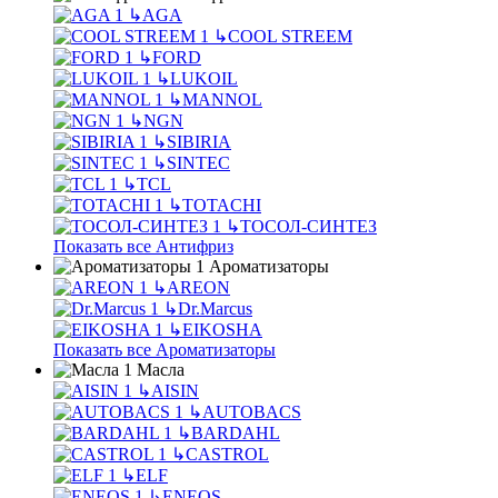
↳
AGA
↳
COOL STREEM
↳
FORD
↳
LUKOIL
↳
MANNOL
↳
NGN
↳
SIBIRIA
↳
SINTEC
↳
TCL
↳
TOTACHI
↳
ТОСОЛ-СИНТЕЗ
Показать все Антифриз
Ароматизаторы
↳
AREON
↳
Dr.Marcus
↳
EIKOSHA
Показать все Ароматизаторы
Масла
↳
AISIN
↳
AUTOBACS
↳
BARDAHL
↳
CASTROL
↳
ELF
↳
ENEOS