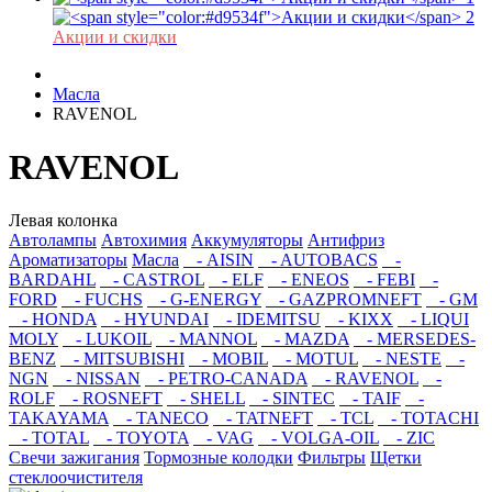
Акции и скидки
Масла
RAVENOL
RAVENOL
Левая колонка
Автолампы
Автохимия
Аккумуляторы
Антифриз
Ароматизаторы
Масла
- AISIN
- AUTOBACS
-
BARDAHL
- CASTROL
- ELF
- ENEOS
- FEBI
-
FORD
- FUCHS
- G-ENERGY
- GAZPROMNEFT
- GM
- HONDA
- HYUNDAI
- IDEMITSU
- KIXX
- LIQUI
MOLY
- LUKOIL
- MANNOL
- MAZDA
- MERSEDES-
BENZ
- MITSUBISHI
- MOBIL
- MOTUL
- NESTE
-
NGN
- NISSAN
- PETRO-CANADA
- RAVENOL
-
ROLF
- ROSNEFT
- SHELL
- SINTEC
- TAIF
-
TAKAYAMA
- TANECO
- TATNEFT
- TCL
- TOTACHI
- TOTAL
- TOYOTA
- VAG
- VOLGA-OIL
- ZIC
Свечи зажигания
Тормозные колодки
Фильтры
Щетки
стеклоочистителя