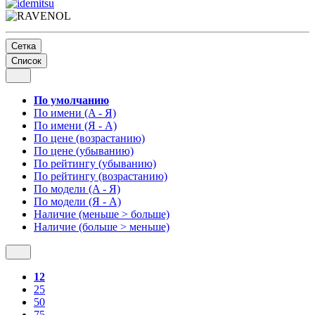
Сетка
Список
По умолчанию
По имени (A - Я)
По имени (Я - A)
По цене (возрастанию)
По цене (убыванию)
По рейтингу (убыванию)
По рейтингу (возрастанию)
По модели (A - Я)
По модели (Я - A)
Наличие (меньше > больше)
Наличие (больше > меньше)
12
25
50
75