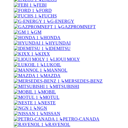
↳
FEBI
↳
FORD
↳
FUCHS
↳
G-ENERGY
↳
GAZPROMNEFT
↳
GM
↳
HONDA
↳
HYUNDAI
↳
IDEMITSU
↳
KIXX
↳
LIQUI MOLY
↳
LUKOIL
↳
MANNOL
↳
MAZDA
↳
MERSEDES-BENZ
↳
MITSUBISHI
↳
MOBIL
↳
MOTUL
↳
NESTE
↳
NGN
↳
NISSAN
↳
PETRO-CANADA
↳
RAVENOL