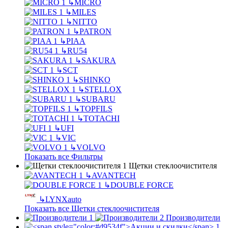
↳
MICRO
↳
MILES
↳
NITTO
↳
PATRON
↳
PIAA
↳
RU54
↳
SAKURA
↳
SCT
↳
SHINKO
↳
STELLOX
↳
SUBARU
↳
TOPFILS
↳
TOTACHI
↳
UFI
↳
VIC
↳
VOLVO
Показать все Фильтры
Щетки стеклоочистителя
↳
AVANTECH
↳
DOUBLE FORCE
↳
LYNXauto
Показать все Щетки стеклоочистителя
Производители