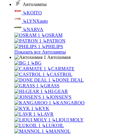
Автолампы
↳
KOITO
↳
LYNXauto
↳
NARVA
↳
OSRAM
↳
PATRON
↳
PHILIPS
Показать все Автолампы
Автохимия
↳
BG
↳
CARMATE
↳
CASTROL
↳
DONE DEAL
↳
GRASS
↳
HI-GEAR
↳
JONSEN'S
↳
KANGAROO
↳
KYK
↳
LAVR
↳
LIQUI MOLY
↳
LUKOIL
↳
MANNOL