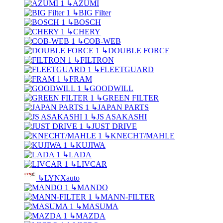
↳
AZUMI
↳
BIG Filter
↳
BOSCH
↳
CHERY
↳
COB-WEB
↳
DOUBLE FORCE
↳
FILTRON
↳
FLEETGUARD
↳
FRAM
↳
GOODWILL
↳
GREEN FILTER
↳
JAPAN PARTS
↳
JS ASAKASHI
↳
JUST DRIVE
↳
KNECHT/MAHLE
↳
KUJIWA
↳
LADA
↳
LIVCAR
↳
LYNXauto
↳
MANDO
↳
MANN-FILTER
↳
MASUMA
↳
MAZDA