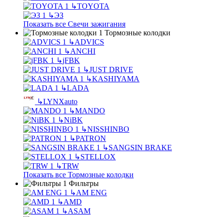
↳
TOYOTA
↳
ЭЗ
Показать все Свечи зажигания
Тормозные колодки
↳
ADVICS
↳
ANCHI
↳
jFBK
↳
JUST DRIVE
↳
KASHIYAMA
↳
LADA
↳
LYNXauto
↳
MANDO
↳
NiBK
↳
NISSHINBO
↳
PATRON
↳
SANGSIN BRAKE
↳
STELLOX
↳
TRW
Показать все Тормозные колодки
Фильтры
↳
AM ENG
↳
AMD
↳
ASAM