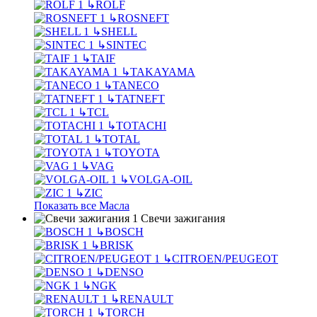
↳
ROLF
↳
ROSNEFT
↳
SHELL
↳
SINTEC
↳
TAIF
↳
TAKAYAMA
↳
TANECO
↳
TATNEFT
↳
TCL
↳
TOTACHI
↳
TOTAL
↳
TOYOTA
↳
VAG
↳
VOLGA-OIL
↳
ZIC
Показать все Масла
Свечи зажигания
↳
BOSCH
↳
BRISK
↳
CITROEN/PEUGEOT
↳
DENSO
↳
NGK
↳
RENAULT
↳
TORCH