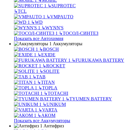
↳
MOBIL
↳
SUPROTEC
↳
TCL
↳
VMPAUTO
↳
WD
↳
WYNN'S
↳
ТОСОЛ-СИНТЕЗ
Показать все Автохимия
Аккумуляторы
↳
BOSCH
↳
EXIDE
↳
FURUKAWA BATTERY
↳
ROCKET
↳
SOLITE
↳
TAB
↳
TITAN
↳
TOPLA
↳
TOTACHI
↳
TYUMEN BATTERY
↳
UNIKUM
↳
VARTA
↳
АКОМ
Показать все Аккумуляторы
Антифриз