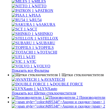
↳
MILES
↳
NITTO
↳
PATRON
↳
PIAA
↳
RU54
↳
SAKURA
↳
SCT
↳
SHINKO
↳
STELLOX
↳
SUBARU
↳
TOPFILS
↳
TOTACHI
↳
UFI
↳
VIC
↳
VOLVO
Показать все Фильтры
Щетки стеклоочистителя
↳
AVANTECH
↳
DOUBLE FORCE
↳
LYNXauto
Показать все Щетки стеклоочистителя
Производители