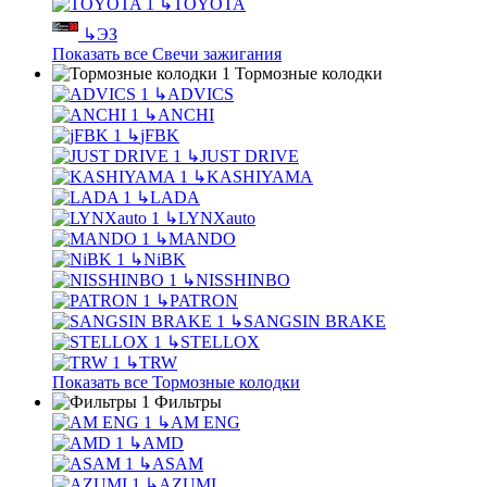
↳
TOYOTA
↳
ЭЗ
Показать все Свечи зажигания
Тормозные колодки
↳
ADVICS
↳
ANCHI
↳
jFBK
↳
JUST DRIVE
↳
KASHIYAMA
↳
LADA
↳
LYNXauto
↳
MANDO
↳
NiBK
↳
NISSHINBO
↳
PATRON
↳
SANGSIN BRAKE
↳
STELLOX
↳
TRW
Показать все Тормозные колодки
Фильтры
↳
AM ENG
↳
AMD
↳
ASAM
↳
AZUMI