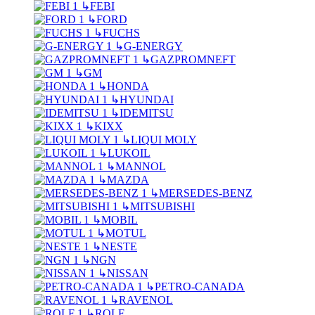
↳
FEBI
↳
FORD
↳
FUCHS
↳
G-ENERGY
↳
GAZPROMNEFT
↳
GM
↳
HONDA
↳
HYUNDAI
↳
IDEMITSU
↳
KIXX
↳
LIQUI MOLY
↳
LUKOIL
↳
MANNOL
↳
MAZDA
↳
MERSEDES-BENZ
↳
MITSUBISHI
↳
MOBIL
↳
MOTUL
↳
NESTE
↳
NGN
↳
NISSAN
↳
PETRO-CANADA
↳
RAVENOL
↳
ROLF