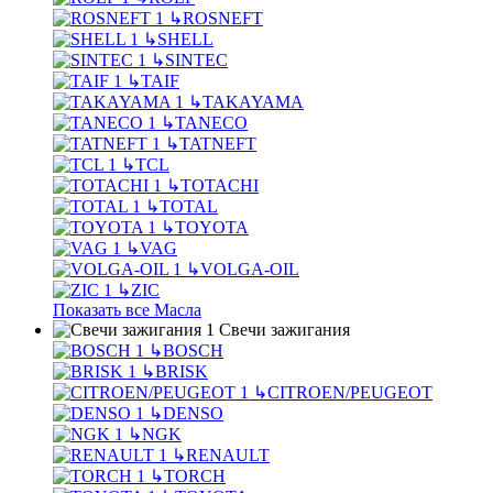
↳
ROSNEFT
↳
SHELL
↳
SINTEC
↳
TAIF
↳
TAKAYAMA
↳
TANECO
↳
TATNEFT
↳
TCL
↳
TOTACHI
↳
TOTAL
↳
TOYOTA
↳
VAG
↳
VOLGA-OIL
↳
ZIC
Показать все Масла
Свечи зажигания
↳
BOSCH
↳
BRISK
↳
CITROEN/PEUGEOT
↳
DENSO
↳
NGK
↳
RENAULT
↳
TORCH