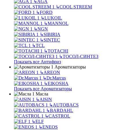
↳
AGA
↳
COOL STREEM
↳
FORD
↳
LUKOIL
↳
MANNOL
↳
NGN
↳
SIBIRIA
↳
SINTEC
↳
TCL
↳
TOTACHI
↳
ТОСОЛ-СИНТЕЗ
Показать все Антифриз
Ароматизаторы
↳
AREON
↳
Dr.Marcus
↳
EIKOSHA
Показать все Ароматизаторы
Масла
↳
AISIN
↳
AUTOBACS
↳
BARDAHL
↳
CASTROL
↳
ELF
↳
ENEOS