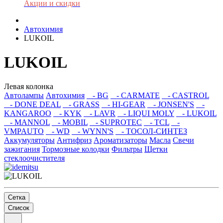
Акции и скидки
Автохимия
LUKOIL
LUKOIL
Левая колонка
Автолампы
Автохимия
- BG
- CARMATE
- CASTROL
- DONE DEAL
- GRASS
- HI-GEAR
- JONSEN'S
-
KANGAROO
- KYK
- LAVR
- LIQUI MOLY
- LUKOIL
- MANNOL
- MOBIL
- SUPROTEC
- TCL
-
VMPAUTO
- WD
- WYNN'S
- ТОСОЛ-СИНТЕЗ
Аккумуляторы
Антифриз
Ароматизаторы
Масла
Свечи
зажигания
Тормозные колодки
Фильтры
Щетки
стеклоочистителя
Сетка
Список