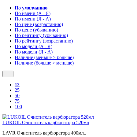
По умолчанию
По имени (A - Я)
По имени (Я - A)
По цене (возрастанию)
По цене (убыванию)
По рейтингу (убыванию)
По рейтингу (возрастанию)
По модели (A - Я)
По модели (Я - A)
Наличие (меньше > больше)
Наличие (больше > меньше)
12
25
50
75
100
LUKOIL Очиститель карбюратора 520мл
LAVR Очиститель карбюратора 400мл..