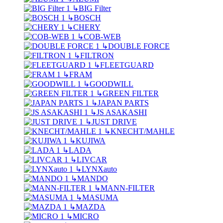
↳
BIG Filter
↳
BOSCH
↳
CHERY
↳
COB-WEB
↳
DOUBLE FORCE
↳
FILTRON
↳
FLEETGUARD
↳
FRAM
↳
GOODWILL
↳
GREEN FILTER
↳
JAPAN PARTS
↳
JS ASAKASHI
↳
JUST DRIVE
↳
KNECHT/MAHLE
↳
KUJIWA
↳
LADA
↳
LIVCAR
↳
LYNXauto
↳
MANDO
↳
MANN-FILTER
↳
MASUMA
↳
MAZDA
↳
MICRO