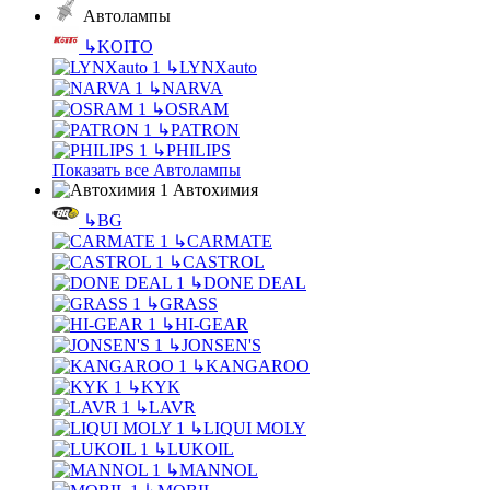
Автолампы
↳
KOITO
↳
LYNXauto
↳
NARVA
↳
OSRAM
↳
PATRON
↳
PHILIPS
Показать все Автолампы
Автохимия
↳
BG
↳
CARMATE
↳
CASTROL
↳
DONE DEAL
↳
GRASS
↳
HI-GEAR
↳
JONSEN'S
↳
KANGAROO
↳
KYK
↳
LAVR
↳
LIQUI MOLY
↳
LUKOIL
↳
MANNOL