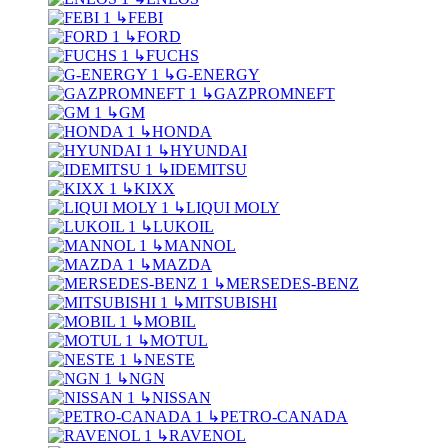
↳
FEBI
↳
FORD
↳
FUCHS
↳
G-ENERGY
↳
GAZPROMNEFT
↳
GM
↳
HONDA
↳
HYUNDAI
↳
IDEMITSU
↳
KIXX
↳
LIQUI MOLY
↳
LUKOIL
↳
MANNOL
↳
MAZDA
↳
MERSEDES-BENZ
↳
MITSUBISHI
↳
MOBIL
↳
MOTUL
↳
NESTE
↳
NGN
↳
NISSAN
↳
PETRO-CANADA
↳
RAVENOL