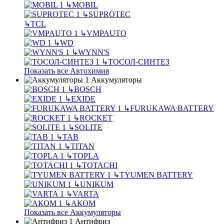
↳
MOBIL
↳
SUPROTEC
↳
TCL
↳
VMPAUTO
↳
WD
↳
WYNN'S
↳
ТОСОЛ-СИНТЕЗ
Показать все Автохимия
Аккумуляторы
↳
BOSCH
↳
EXIDE
↳
FURUKAWA BATTERY
↳
ROCKET
↳
SOLITE
↳
TAB
↳
TITAN
↳
TOPLA
↳
TOTACHI
↳
TYUMEN BATTERY
↳
UNIKUM
↳
VARTA
↳
АКОМ
Показать все Аккумуляторы
Антифриз