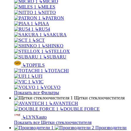
↳
MICRO
↳
MILES
↳
NITTO
↳
PATRON
↳
PIAA
↳
RU54
↳
SAKURA
↳
SCT
↳
SHINKO
↳
STELLOX
↳
SUBARU
↳
TOPFILS
↳
TOTACHI
↳
UFI
↳
VIC
↳
VOLVO
Показать все Фильтры
Щетки стеклоочистителя
↳
AVANTECH
↳
DOUBLE FORCE
↳
LYNXauto
Показать все Щетки стеклоочистителя
Производители