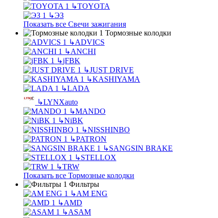
↳
TOYOTA
↳
ЭЗ
Показать все Свечи зажигания
Тормозные колодки
↳
ADVICS
↳
ANCHI
↳
jFBK
↳
JUST DRIVE
↳
KASHIYAMA
↳
LADA
↳
LYNXauto
↳
MANDO
↳
NiBK
↳
NISSHINBO
↳
PATRON
↳
SANGSIN BRAKE
↳
STELLOX
↳
TRW
Показать все Тормозные колодки
Фильтры
↳
AM ENG
↳
AMD
↳
ASAM