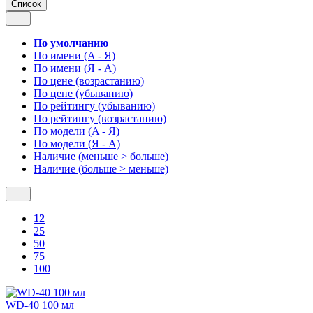
Список
По умолчанию
По имени (A - Я)
По имени (Я - A)
По цене (возрастанию)
По цене (убыванию)
По рейтингу (убыванию)
По рейтингу (возрастанию)
По модели (A - Я)
По модели (Я - A)
Наличие (меньше > больше)
Наличие (больше > меньше)
12
25
50
75
100
WD-40 100 мл