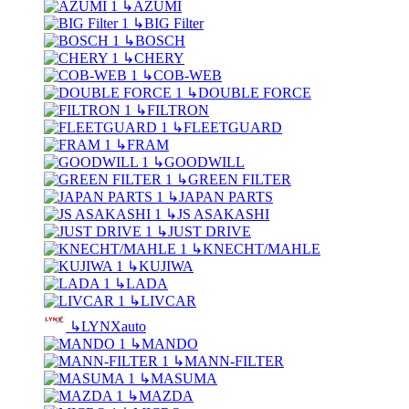
↳
AZUMI
↳
BIG Filter
↳
BOSCH
↳
CHERY
↳
COB-WEB
↳
DOUBLE FORCE
↳
FILTRON
↳
FLEETGUARD
↳
FRAM
↳
GOODWILL
↳
GREEN FILTER
↳
JAPAN PARTS
↳
JS ASAKASHI
↳
JUST DRIVE
↳
KNECHT/MAHLE
↳
KUJIWA
↳
LADA
↳
LIVCAR
↳
LYNXauto
↳
MANDO
↳
MANN-FILTER
↳
MASUMA
↳
MAZDA