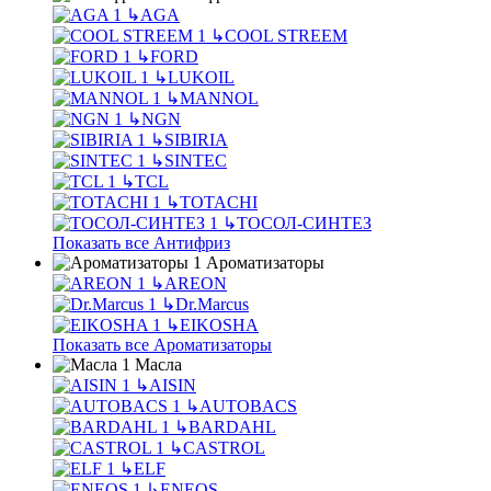
↳
AGA
↳
COOL STREEM
↳
FORD
↳
LUKOIL
↳
MANNOL
↳
NGN
↳
SIBIRIA
↳
SINTEC
↳
TCL
↳
TOTACHI
↳
ТОСОЛ-СИНТЕЗ
Показать все Антифриз
Ароматизаторы
↳
AREON
↳
Dr.Marcus
↳
EIKOSHA
Показать все Ароматизаторы
Масла
↳
AISIN
↳
AUTOBACS
↳
BARDAHL
↳
CASTROL
↳
ELF
↳
ENEOS