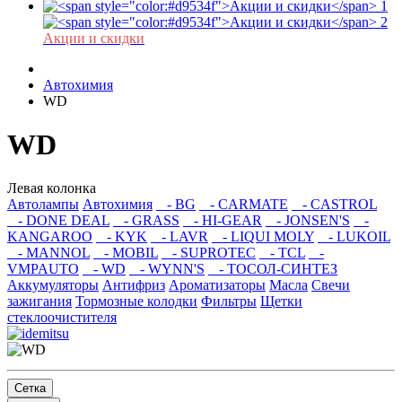
Акции и скидки
Автохимия
WD
WD
Левая колонка
Автолампы
Автохимия
- BG
- CARMATE
- CASTROL
- DONE DEAL
- GRASS
- HI-GEAR
- JONSEN'S
-
KANGAROO
- KYK
- LAVR
- LIQUI MOLY
- LUKOIL
- MANNOL
- MOBIL
- SUPROTEC
- TCL
-
VMPAUTO
- WD
- WYNN'S
- ТОСОЛ-СИНТЕЗ
Аккумуляторы
Антифриз
Ароматизаторы
Масла
Свечи
зажигания
Тормозные колодки
Фильтры
Щетки
стеклоочистителя
Сетка