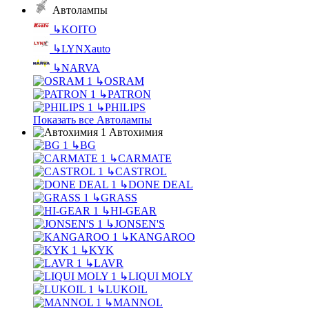
Автолампы
↳
KOITO
↳
LYNXauto
↳
NARVA
↳
OSRAM
↳
PATRON
↳
PHILIPS
Показать все Автолампы
Автохимия
↳
BG
↳
CARMATE
↳
CASTROL
↳
DONE DEAL
↳
GRASS
↳
HI-GEAR
↳
JONSEN'S
↳
KANGAROO
↳
KYK
↳
LAVR
↳
LIQUI MOLY
↳
LUKOIL
↳
MANNOL