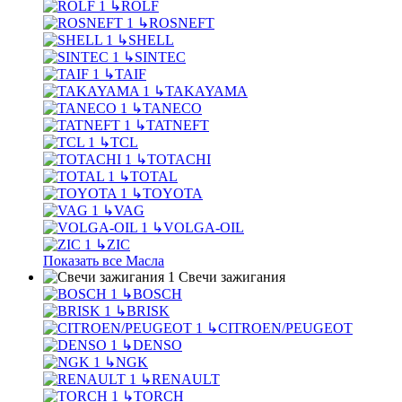
↳
ROLF
↳
ROSNEFT
↳
SHELL
↳
SINTEC
↳
TAIF
↳
TAKAYAMA
↳
TANECO
↳
TATNEFT
↳
TCL
↳
TOTACHI
↳
TOTAL
↳
TOYOTA
↳
VAG
↳
VOLGA-OIL
↳
ZIC
Показать все Масла
Свечи зажигания
↳
BOSCH
↳
BRISK
↳
CITROEN/PEUGEOT
↳
DENSO
↳
NGK
↳
RENAULT
↳
TORCH