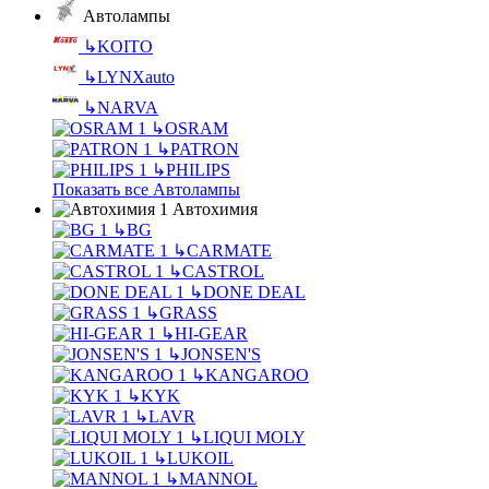
Автолампы
↳
KOITO
↳
LYNXauto
↳
NARVA
↳
OSRAM
↳
PATRON
↳
PHILIPS
Показать все Автолампы
Автохимия
↳
BG
↳
CARMATE
↳
CASTROL
↳
DONE DEAL
↳
GRASS
↳
HI-GEAR
↳
JONSEN'S
↳
KANGAROO
↳
KYK
↳
LAVR
↳
LIQUI MOLY
↳
LUKOIL
↳
MANNOL