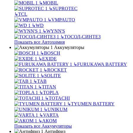
↳
MOBIL
↳
SUPROTEC
↳
TCL
↳
VMPAUTO
↳
WD
↳
WYNN'S
↳
ТОСОЛ-СИНТЕЗ
Показать все Автохимия
Аккумуляторы
↳
BOSCH
↳
EXIDE
↳
FURUKAWA BATTERY
↳
ROCKET
↳
SOLITE
↳
TAB
↳
TITAN
↳
TOPLA
↳
TOTACHI
↳
TYUMEN BATTERY
↳
UNIKUM
↳
VARTA
↳
АКОМ
Показать все Аккумуляторы
Антифриз