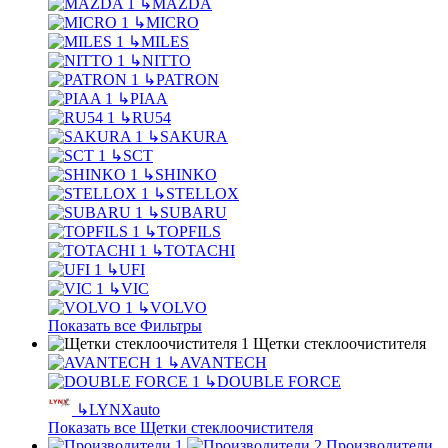
↳
MAZDA
↳
MICRO
↳
MILES
↳
NITTO
↳
PATRON
↳
PIAA
↳
RU54
↳
SAKURA
↳
SCT
↳
SHINKO
↳
STELLOX
↳
SUBARU
↳
TOPFILS
↳
TOTACHI
↳
UFI
↳
VIC
↳
VOLVO
Показать все Фильтры
Щетки стеклоочистителя
↳
AVANTECH
↳
DOUBLE FORCE
↳
LYNXauto
Показать все Щетки стеклоочистителя
Производители