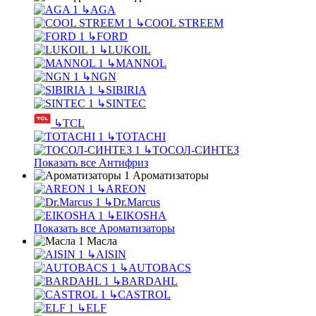
↳
AGA
↳
COOL STREEM
↳
FORD
↳
LUKOIL
↳
MANNOL
↳
NGN
↳
SIBIRIA
↳
SINTEC
↳
TCL
↳
TOTACHI
↳
ТОСОЛ-СИНТЕЗ
Показать все Антифриз
Ароматизаторы
↳
AREON
↳
Dr.Marcus
↳
EIKOSHA
Показать все Ароматизаторы
Масла
↳
AISIN
↳
AUTOBACS
↳
BARDAHL
↳
CASTROL
↳
ELF