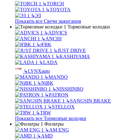
↳
TORCH
↳
TOYOTA
↳
ЭЗ
Показать все Свечи зажигания
Тормозные колодки
↳
ADVICS
↳
ANCHI
↳
jFBK
↳
JUST DRIVE
↳
KASHIYAMA
↳
LADA
↳
LYNXauto
↳
MANDO
↳
NiBK
↳
NISSHINBO
↳
PATRON
↳
SANGSIN BRAKE
↳
STELLOX
↳
TRW
Показать все Тормозные колодки
Фильтры
↳
AM ENG
↳
AMD