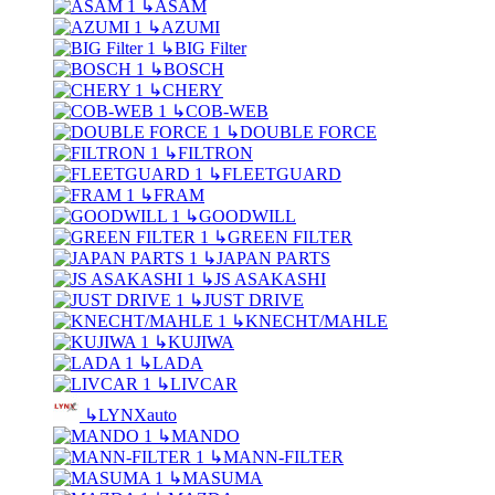
↳
ASAM
↳
AZUMI
↳
BIG Filter
↳
BOSCH
↳
CHERY
↳
COB-WEB
↳
DOUBLE FORCE
↳
FILTRON
↳
FLEETGUARD
↳
FRAM
↳
GOODWILL
↳
GREEN FILTER
↳
JAPAN PARTS
↳
JS ASAKASHI
↳
JUST DRIVE
↳
KNECHT/MAHLE
↳
KUJIWA
↳
LADA
↳
LIVCAR
↳
LYNXauto
↳
MANDO
↳
MANN-FILTER
↳
MASUMA