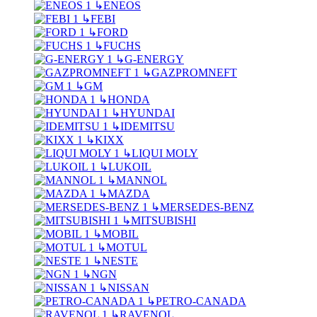
↳
ENEOS
↳
FEBI
↳
FORD
↳
FUCHS
↳
G-ENERGY
↳
GAZPROMNEFT
↳
GM
↳
HONDA
↳
HYUNDAI
↳
IDEMITSU
↳
KIXX
↳
LIQUI MOLY
↳
LUKOIL
↳
MANNOL
↳
MAZDA
↳
MERSEDES-BENZ
↳
MITSUBISHI
↳
MOBIL
↳
MOTUL
↳
NESTE
↳
NGN
↳
NISSAN
↳
PETRO-CANADA
↳
RAVENOL