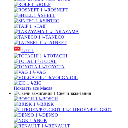
↳
ROLF
↳
ROSNEFT
↳
SHELL
↳
SINTEC
↳
TAIF
↳
TAKAYAMA
↳
TANECO
↳
TATNEFT
↳
TCL
↳
TOTACHI
↳
TOTAL
↳
TOYOTA
↳
VAG
↳
VOLGA-OIL
↳
ZIC
Показать все Масла
Свечи зажигания
↳
BOSCH
↳
BRISK
↳
CITROEN/PEUGEOT
↳
DENSO
↳
NGK
↳
RENAULT