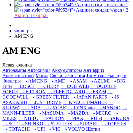
Акции и скидки
Фильтры
AM ENG
AM ENG
Левая колонка
Автолампы
Автохимия
Аккумуляторы
Антифриз
Ароматизаторы
Масла
Свечи зажигания
Тормозные колодки
Фильтры
- AM ENG
- AMD
- ASAM
- AZUMI
- BIG
Filter
- BOSCH
- CHERY
- COB-WEB
- DOUBLE
FORCE
- FILTRON
- FLEETGUARD
- FRAM
-
GOODWILL
- GREEN FILTER
- JAPAN PARTS
- JS
ASAKASHI
- JUST DRIVE
- KNECHT/MAHLE
-
KUJIWA
- LADA
- LIVCAR
- LYNXauto
- MANDO
-
MANN-FILTER
- MASUMA
- MAZDA
- MICRO
-
MILES
- NITTO
- PATRON
- PIAA
- RU54
- SAKURA
- SCT
- SHINKO
- STELLOX
- SUBARU
- TOPFILS
- TOTACHI
- UFI
- VIC
- VOLVO
Щетки