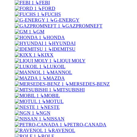
↳
FEBI
↳
FORD
↳
FUCHS
↳
G-ENERGY
↳
GAZPROMNEFT
↳
GM
↳
HONDA
↳
HYUNDAI
↳
IDEMITSU
↳
KIXX
↳
LIQUI MOLY
↳
LUKOIL
↳
MANNOL
↳
MAZDA
↳
MERSEDES-BENZ
↳
MITSUBISHI
↳
MOBIL
↳
MOTUL
↳
NESTE
↳
NGN
↳
NISSAN
↳
PETRO-CANADA
↳
RAVENOL
↳
ROLF