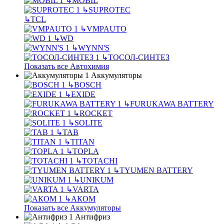
↳
MOBIL
↳
SUPROTEC
↳
TCL
↳
VMPAUTO
↳
WD
↳
WYNN'S
↳
ТОСОЛ-СИНТЕЗ
Показать все Автохимия
Аккумуляторы
↳
BOSCH
↳
EXIDE
↳
FURUKAWA BATTERY
↳
ROCKET
↳
SOLITE
↳
TAB
↳
TITAN
↳
TOPLA
↳
TOTACHI
↳
TYUMEN BATTERY
↳
UNIKUM
↳
VARTA
↳
АКОМ
Показать все Аккумуляторы
Антифриз