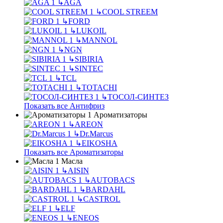
↳
AGA
↳
COOL STREEM
↳
FORD
↳
LUKOIL
↳
MANNOL
↳
NGN
↳
SIBIRIA
↳
SINTEC
↳
TCL
↳
TOTACHI
↳
ТОСОЛ-СИНТЕЗ
Показать все Антифриз
Ароматизаторы
↳
AREON
↳
Dr.Marcus
↳
EIKOSHA
Показать все Ароматизаторы
Масла
↳
AISIN
↳
AUTOBACS
↳
BARDAHL
↳
CASTROL
↳
ELF
↳
ENEOS