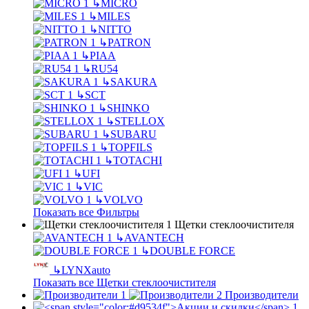
↳
MICRO
↳
MILES
↳
NITTO
↳
PATRON
↳
PIAA
↳
RU54
↳
SAKURA
↳
SCT
↳
SHINKO
↳
STELLOX
↳
SUBARU
↳
TOPFILS
↳
TOTACHI
↳
UFI
↳
VIC
↳
VOLVO
Показать все Фильтры
Щетки стеклоочистителя
↳
AVANTECH
↳
DOUBLE FORCE
↳
LYNXauto
Показать все Щетки стеклоочистителя
Производители