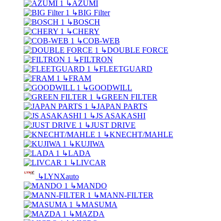
↳
AZUMI
↳
BIG Filter
↳
BOSCH
↳
CHERY
↳
COB-WEB
↳
DOUBLE FORCE
↳
FILTRON
↳
FLEETGUARD
↳
FRAM
↳
GOODWILL
↳
GREEN FILTER
↳
JAPAN PARTS
↳
JS ASAKASHI
↳
JUST DRIVE
↳
KNECHT/MAHLE
↳
KUJIWA
↳
LADA
↳
LIVCAR
↳
LYNXauto
↳
MANDO
↳
MANN-FILTER
↳
MASUMA
↳
MAZDA