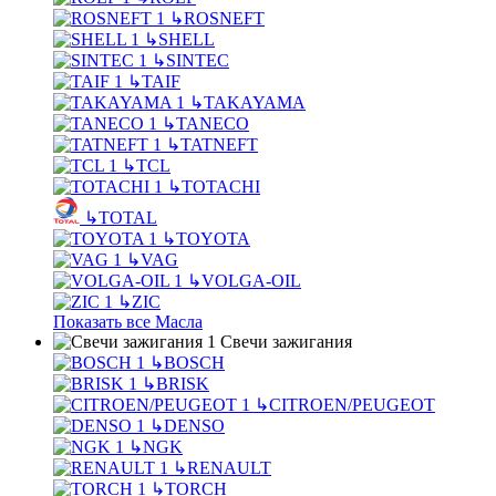
↳
ROSNEFT
↳
SHELL
↳
SINTEC
↳
TAIF
↳
TAKAYAMA
↳
TANECO
↳
TATNEFT
↳
TCL
↳
TOTACHI
↳
TOTAL
↳
TOYOTA
↳
VAG
↳
VOLGA-OIL
↳
ZIC
Показать все Масла
Свечи зажигания
↳
BOSCH
↳
BRISK
↳
CITROEN/PEUGEOT
↳
DENSO
↳
NGK
↳
RENAULT
↳
TORCH