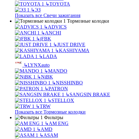
↳
TOYOTA
↳
ЭЗ
Показать все Свечи зажигания
Тормозные колодки
↳
ADVICS
↳
ANCHI
↳
jFBK
↳
JUST DRIVE
↳
KASHIYAMA
↳
LADA
↳
LYNXauto
↳
MANDO
↳
NiBK
↳
NISSHINBO
↳
PATRON
↳
SANGSIN BRAKE
↳
STELLOX
↳
TRW
Показать все Тормозные колодки
Фильтры
↳
AM ENG
↳
AMD
↳
ASAM