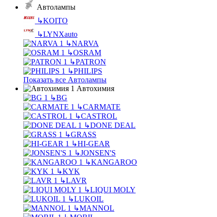
Автолампы
↳
KOITO
↳
LYNXauto
↳
NARVA
↳
OSRAM
↳
PATRON
↳
PHILIPS
Показать все Автолампы
Автохимия
↳
BG
↳
CARMATE
↳
CASTROL
↳
DONE DEAL
↳
GRASS
↳
HI-GEAR
↳
JONSEN'S
↳
KANGAROO
↳
KYK
↳
LAVR
↳
LIQUI MOLY
↳
LUKOIL
↳
MANNOL