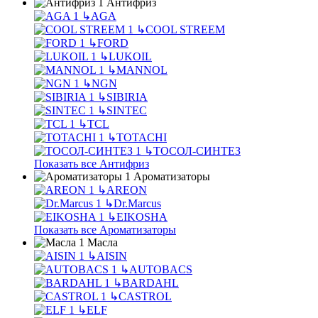
Антифриз
↳
AGA
↳
COOL STREEM
↳
FORD
↳
LUKOIL
↳
MANNOL
↳
NGN
↳
SIBIRIA
↳
SINTEC
↳
TCL
↳
TOTACHI
↳
ТОСОЛ-СИНТЕЗ
Показать все Антифриз
Ароматизаторы
↳
AREON
↳
Dr.Marcus
↳
EIKOSHA
Показать все Ароматизаторы
Масла
↳
AISIN
↳
AUTOBACS
↳
BARDAHL
↳
CASTROL
↳
ELF