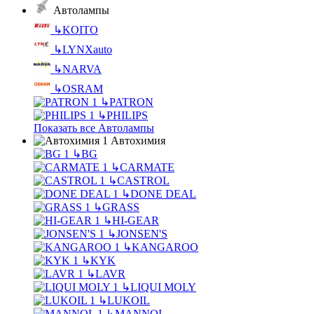
Автолампы
↳
KOITO
↳
LYNXauto
↳
NARVA
↳
OSRAM
↳
PATRON
↳
PHILIPS
Показать все Автолампы
Автохимия
↳
BG
↳
CARMATE
↳
CASTROL
↳
DONE DEAL
↳
GRASS
↳
HI-GEAR
↳
JONSEN'S
↳
KANGAROO
↳
KYK
↳
LAVR
↳
LIQUI MOLY
↳
LUKOIL
↳
MANNOL