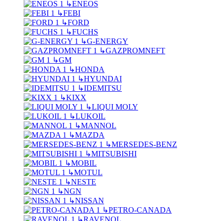
↳
ENEOS
↳
FEBI
↳
FORD
↳
FUCHS
↳
G-ENERGY
↳
GAZPROMNEFT
↳
GM
↳
HONDA
↳
HYUNDAI
↳
IDEMITSU
↳
KIXX
↳
LIQUI MOLY
↳
LUKOIL
↳
MANNOL
↳
MAZDA
↳
MERSEDES-BENZ
↳
MITSUBISHI
↳
MOBIL
↳
MOTUL
↳
NESTE
↳
NGN
↳
NISSAN
↳
PETRO-CANADA
↳
RAVENOL