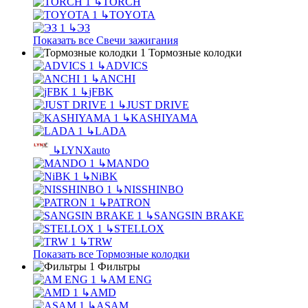
↳
TORCH
↳
TOYOTA
↳
ЭЗ
Показать все Свечи зажигания
Тормозные колодки
↳
ADVICS
↳
ANCHI
↳
jFBK
↳
JUST DRIVE
↳
KASHIYAMA
↳
LADA
↳
LYNXauto
↳
MANDO
↳
NiBK
↳
NISSHINBO
↳
PATRON
↳
SANGSIN BRAKE
↳
STELLOX
↳
TRW
Показать все Тормозные колодки
Фильтры
↳
AM ENG
↳
AMD
↳
ASAM