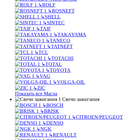
↳
ROLF
↳
ROSNEFT
↳
SHELL
↳
SINTEC
↳
TAIF
↳
TAKAYAMA
↳
TANECO
↳
TATNEFT
↳
TCL
↳
TOTACHI
↳
TOTAL
↳
TOYOTA
↳
VAG
↳
VOLGA-OIL
↳
ZIC
Показать все Масла
Свечи зажигания
↳
BOSCH
↳
BRISK
↳
CITROEN/PEUGEOT
↳
DENSO
↳
NGK
↳
RENAULT