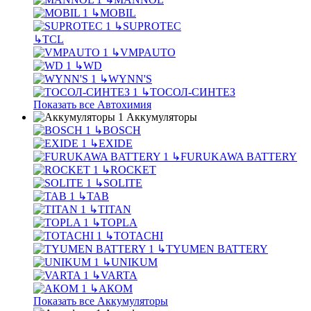
↳
MOBIL
↳
SUPROTEC
↳
TCL
↳
VMPAUTO
↳
WD
↳
WYNN'S
↳
ТОСОЛ-СИНТЕЗ
Показать все Автохимия
Аккумуляторы
↳
BOSCH
↳
EXIDE
↳
FURUKAWA BATTERY
↳
ROCKET
↳
SOLITE
↳
TAB
↳
TITAN
↳
TOPLA
↳
TOTACHI
↳
TYUMEN BATTERY
↳
UNIKUM
↳
VARTA
↳
АКОМ
Показать все Аккумуляторы