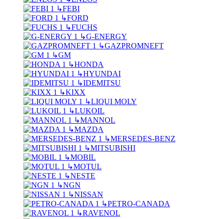
↳
FEBI
↳
FORD
↳
FUCHS
↳
G-ENERGY
↳
GAZPROMNEFT
↳
GM
↳
HONDA
↳
HYUNDAI
↳
IDEMITSU
↳
KIXX
↳
LIQUI MOLY
↳
LUKOIL
↳
MANNOL
↳
MAZDA
↳
MERSEDES-BENZ
↳
MITSUBISHI
↳
MOBIL
↳
MOTUL
↳
NESTE
↳
NGN
↳
NISSAN
↳
PETRO-CANADA
↳
RAVENOL