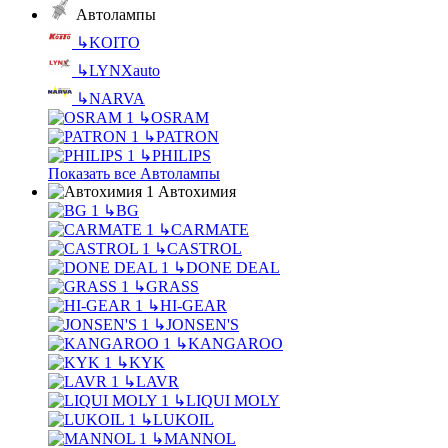
Автолампы
↳
KOITO
↳
LYNXauto
↳
NARVA
↳
OSRAM
↳
PATRON
↳
PHILIPS
Показать все Автолампы
Автохимия
↳
BG
↳
CARMATE
↳
CASTROL
↳
DONE DEAL
↳
GRASS
↳
HI-GEAR
↳
JONSEN'S
↳
KANGAROO
↳
KYK
↳
LAVR
↳
LIQUI MOLY
↳
LUKOIL
↳
MANNOL