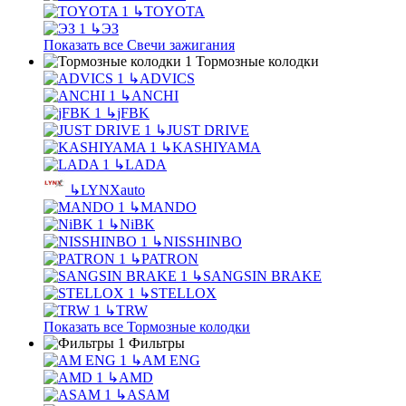
↳
TOYOTA
↳
ЭЗ
Показать все Свечи зажигания
Тормозные колодки
↳
ADVICS
↳
ANCHI
↳
jFBK
↳
JUST DRIVE
↳
KASHIYAMA
↳
LADA
↳
LYNXauto
↳
MANDO
↳
NiBK
↳
NISSHINBO
↳
PATRON
↳
SANGSIN BRAKE
↳
STELLOX
↳
TRW
Показать все Тормозные колодки
Фильтры
↳
AM ENG
↳
AMD
↳
ASAM