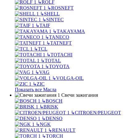
↳
ROLF
↳
ROSNEFT
↳
SHELL
↳
SINTEC
↳
TAIF
↳
TAKAYAMA
↳
TANECO
↳
TATNEFT
↳
TCL
↳
TOTACHI
↳
TOTAL
↳
TOYOTA
↳
VAG
↳
VOLGA-OIL
↳
ZIC
Показать все Масла
Свечи зажигания
↳
BOSCH
↳
BRISK
↳
CITROEN/PEUGEOT
↳
DENSO
↳
NGK
↳
RENAULT
↳
TORCH