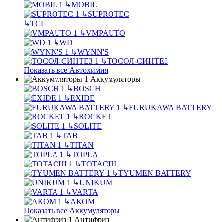
↳
MOBIL
↳
SUPROTEC
↳
TCL
↳
VMPAUTO
↳
WD
↳
WYNN'S
↳
ТОСОЛ-СИНТЕЗ
Показать все Автохимия
Аккумуляторы
↳
BOSCH
↳
EXIDE
↳
FURUKAWA BATTERY
↳
ROCKET
↳
SOLITE
↳
TAB
↳
TITAN
↳
TOPLA
↳
TOTACHI
↳
TYUMEN BATTERY
↳
UNIKUM
↳
VARTA
↳
АКОМ
Показать все Аккумуляторы
Антифриз