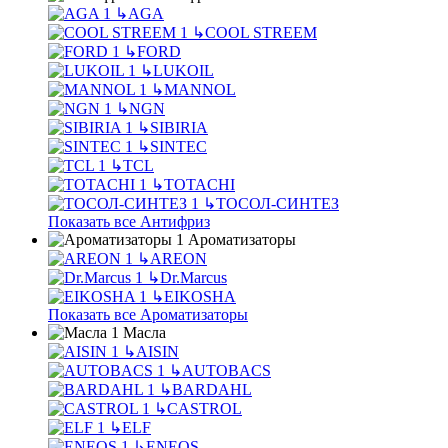
↳
AGA
↳
COOL STREEM
↳
FORD
↳
LUKOIL
↳
MANNOL
↳
NGN
↳
SIBIRIA
↳
SINTEC
↳
TCL
↳
TOTACHI
↳
ТОСОЛ-СИНТЕЗ
Показать все Антифриз
Ароматизаторы
↳
AREON
↳
Dr.Marcus
↳
EIKOSHA
Показать все Ароматизаторы
Масла
↳
AISIN
↳
AUTOBACS
↳
BARDAHL
↳
CASTROL
↳
ELF
↳
ENEOS