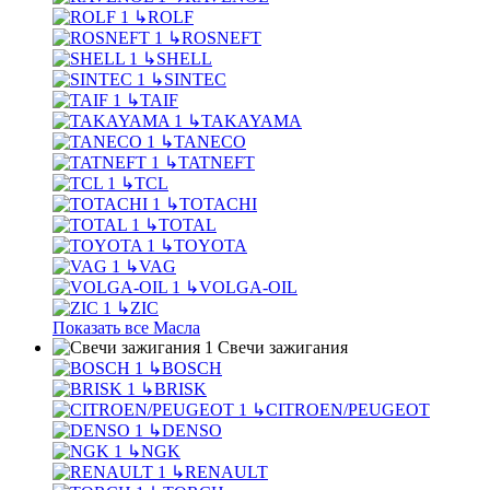
↳
ROLF
↳
ROSNEFT
↳
SHELL
↳
SINTEC
↳
TAIF
↳
TAKAYAMA
↳
TANECO
↳
TATNEFT
↳
TCL
↳
TOTACHI
↳
TOTAL
↳
TOYOTA
↳
VAG
↳
VOLGA-OIL
↳
ZIC
Показать все Масла
Свечи зажигания
↳
BOSCH
↳
BRISK
↳
CITROEN/PEUGEOT
↳
DENSO
↳
NGK
↳
RENAULT