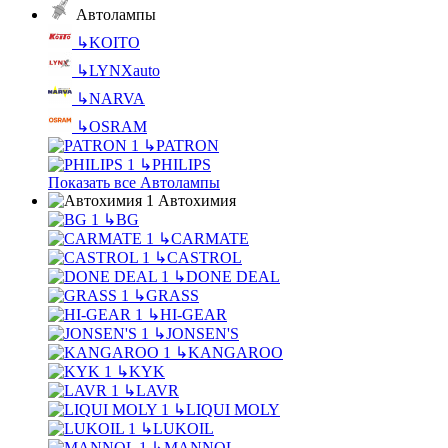
Автолампы
↳
KOITO
↳
LYNXauto
↳
NARVA
↳
OSRAM
↳
PATRON
↳
PHILIPS
Показать все Автолампы
Автохимия
↳
BG
↳
CARMATE
↳
CASTROL
↳
DONE DEAL
↳
GRASS
↳
HI-GEAR
↳
JONSEN'S
↳
KANGAROO
↳
KYK
↳
LAVR
↳
LIQUI MOLY
↳
LUKOIL
↳
MANNOL