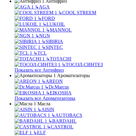
Антифриз
↳
AGA
↳
COOL STREEM
↳
FORD
↳
LUKOIL
↳
MANNOL
↳
NGN
↳
SIBIRIA
↳
SINTEC
↳
TCL
↳
TOTACHI
↳
ТОСОЛ-СИНТЕЗ
Показать все Антифриз
Ароматизаторы
↳
AREON
↳
Dr.Marcus
↳
EIKOSHA
Показать все Ароматизаторы
Масла
↳
AISIN
↳
AUTOBACS
↳
BARDAHL
↳
CASTROL
↳
ELF