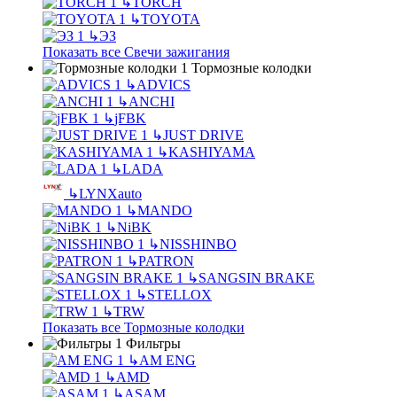
↳
TORCH
↳
TOYOTA
↳
ЭЗ
Показать все Свечи зажигания
Тормозные колодки
↳
ADVICS
↳
ANCHI
↳
jFBK
↳
JUST DRIVE
↳
KASHIYAMA
↳
LADA
↳
LYNXauto
↳
MANDO
↳
NiBK
↳
NISSHINBO
↳
PATRON
↳
SANGSIN BRAKE
↳
STELLOX
↳
TRW
Показать все Тормозные колодки
Фильтры
↳
AM ENG
↳
AMD
↳
ASAM