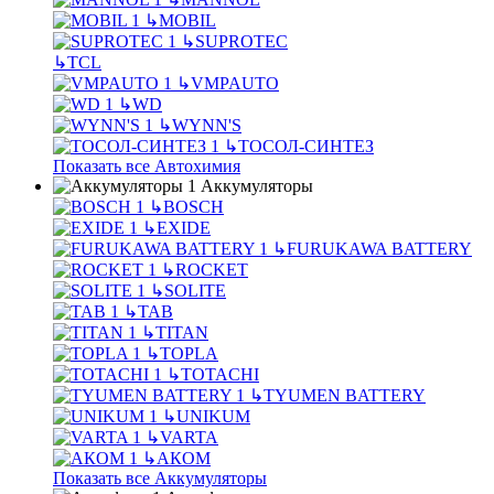
↳
MOBIL
↳
SUPROTEC
↳
TCL
↳
VMPAUTO
↳
WD
↳
WYNN'S
↳
ТОСОЛ-СИНТЕЗ
Показать все Автохимия
Аккумуляторы
↳
BOSCH
↳
EXIDE
↳
FURUKAWA BATTERY
↳
ROCKET
↳
SOLITE
↳
TAB
↳
TITAN
↳
TOPLA
↳
TOTACHI
↳
TYUMEN BATTERY
↳
UNIKUM
↳
VARTA
↳
АКОМ
Показать все Аккумуляторы