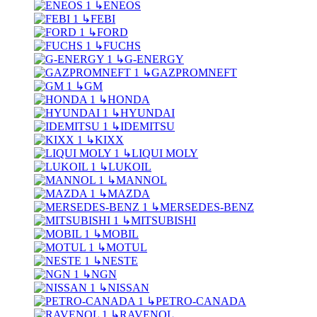
↳
ENEOS
↳
FEBI
↳
FORD
↳
FUCHS
↳
G-ENERGY
↳
GAZPROMNEFT
↳
GM
↳
HONDA
↳
HYUNDAI
↳
IDEMITSU
↳
KIXX
↳
LIQUI MOLY
↳
LUKOIL
↳
MANNOL
↳
MAZDA
↳
MERSEDES-BENZ
↳
MITSUBISHI
↳
MOBIL
↳
MOTUL
↳
NESTE
↳
NGN
↳
NISSAN
↳
PETRO-CANADA
↳
RAVENOL