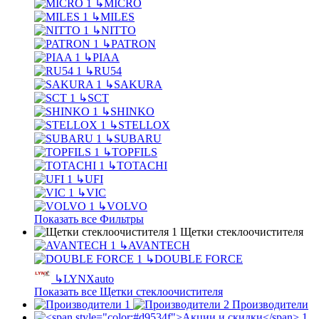
↳
MICRO
↳
MILES
↳
NITTO
↳
PATRON
↳
PIAA
↳
RU54
↳
SAKURA
↳
SCT
↳
SHINKO
↳
STELLOX
↳
SUBARU
↳
TOPFILS
↳
TOTACHI
↳
UFI
↳
VIC
↳
VOLVO
Показать все Фильтры
Щетки стеклоочистителя
↳
AVANTECH
↳
DOUBLE FORCE
↳
LYNXauto
Показать все Щетки стеклоочистителя
Производители