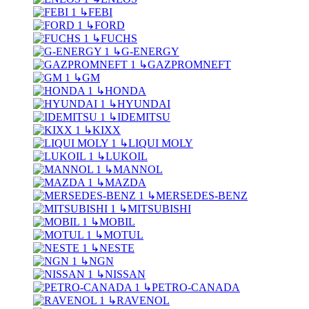
↳
FEBI
↳
FORD
↳
FUCHS
↳
G-ENERGY
↳
GAZPROMNEFT
↳
GM
↳
HONDA
↳
HYUNDAI
↳
IDEMITSU
↳
KIXX
↳
LIQUI MOLY
↳
LUKOIL
↳
MANNOL
↳
MAZDA
↳
MERSEDES-BENZ
↳
MITSUBISHI
↳
MOBIL
↳
MOTUL
↳
NESTE
↳
NGN
↳
NISSAN
↳
PETRO-CANADA
↳
RAVENOL