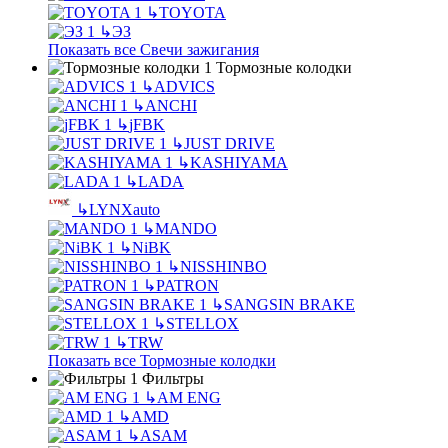
↳
TOYOTA
↳
ЭЗ
Показать все Свечи зажигания
Тормозные колодки
↳
ADVICS
↳
ANCHI
↳
jFBK
↳
JUST DRIVE
↳
KASHIYAMA
↳
LADA
↳
LYNXauto
↳
MANDO
↳
NiBK
↳
NISSHINBO
↳
PATRON
↳
SANGSIN BRAKE
↳
STELLOX
↳
TRW
Показать все Тормозные колодки
Фильтры
↳
AM ENG
↳
AMD
↳
ASAM