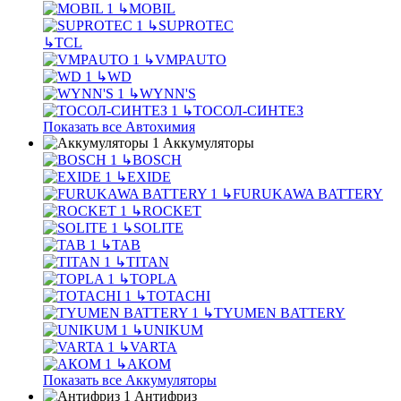
↳
MOBIL
↳
SUPROTEC
↳
TCL
↳
VMPAUTO
↳
WD
↳
WYNN'S
↳
ТОСОЛ-СИНТЕЗ
Показать все Автохимия
Аккумуляторы
↳
BOSCH
↳
EXIDE
↳
FURUKAWA BATTERY
↳
ROCKET
↳
SOLITE
↳
TAB
↳
TITAN
↳
TOPLA
↳
TOTACHI
↳
TYUMEN BATTERY
↳
UNIKUM
↳
VARTA
↳
АКОМ
Показать все Аккумуляторы
Антифриз