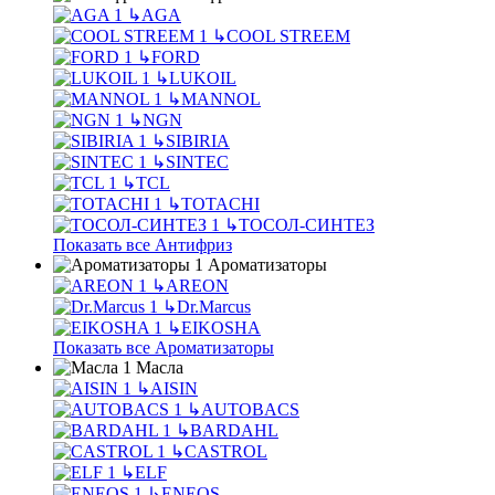
↳
AGA
↳
COOL STREEM
↳
FORD
↳
LUKOIL
↳
MANNOL
↳
NGN
↳
SIBIRIA
↳
SINTEC
↳
TCL
↳
TOTACHI
↳
ТОСОЛ-СИНТЕЗ
Показать все Антифриз
Ароматизаторы
↳
AREON
↳
Dr.Marcus
↳
EIKOSHA
Показать все Ароматизаторы
Масла
↳
AISIN
↳
AUTOBACS
↳
BARDAHL
↳
CASTROL
↳
ELF
↳
ENEOS