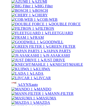
↳
AZUMI
↳
BIG Filter
↳
BOSCH
↳
CHERY
↳
COB-WEB
↳
DOUBLE FORCE
↳
FILTRON
↳
FLEETGUARD
↳
FRAM
↳
GOODWILL
↳
GREEN FILTER
↳
JAPAN PARTS
↳
JS ASAKASHI
↳
JUST DRIVE
↳
KNECHT/MAHLE
↳
KUJIWA
↳
LADA
↳
LIVCAR
↳
LYNXauto
↳
MANDO
↳
MANN-FILTER
↳
MASUMA
↳
MAZDA