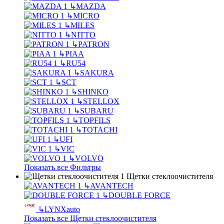
↳
MAZDA
↳
MICRO
↳
MILES
↳
NITTO
↳
PATRON
↳
PIAA
↳
RU54
↳
SAKURA
↳
SCT
↳
SHINKO
↳
STELLOX
↳
SUBARU
↳
TOPFILS
↳
TOTACHI
↳
UFI
↳
VIC
↳
VOLVO
Показать все Фильтры
Щетки стеклоочистителя
↳
AVANTECH
↳
DOUBLE FORCE
↳
LYNXauto
Показать все Щетки стеклоочистителя