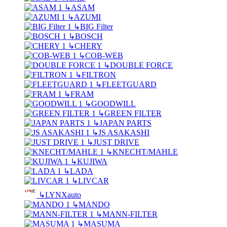
↳
ASAM
↳
AZUMI
↳
BIG Filter
↳
BOSCH
↳
CHERY
↳
COB-WEB
↳
DOUBLE FORCE
↳
FILTRON
↳
FLEETGUARD
↳
FRAM
↳
GOODWILL
↳
GREEN FILTER
↳
JAPAN PARTS
↳
JS ASAKASHI
↳
JUST DRIVE
↳
KNECHT/MAHLE
↳
KUJIWA
↳
LADA
↳
LIVCAR
↳
LYNXauto
↳
MANDO
↳
MANN-FILTER
↳
MASUMA