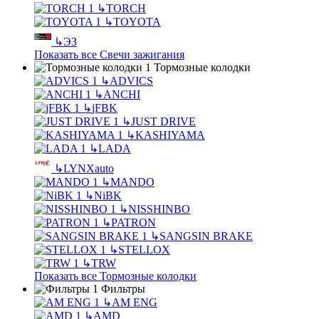
↳
TORCH
↳
TOYOTA
↳
ЭЗ
Показать все Свечи зажигания
Тормозные колодки
↳
ADVICS
↳
ANCHI
↳
jFBK
↳
JUST DRIVE
↳
KASHIYAMA
↳
LADA
↳
LYNXauto
↳
MANDO
↳
NiBK
↳
NISSHINBO
↳
PATRON
↳
SANGSIN BRAKE
↳
STELLOX
↳
TRW
Показать все Тормозные колодки
Фильтры
↳
AM ENG
↳
AMD