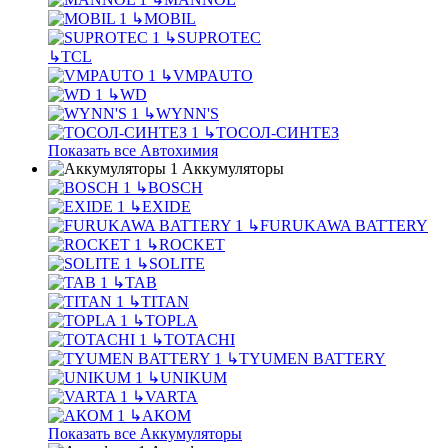
↳
MOBIL
↳
SUPROTEC
↳
TCL
↳
VMPAUTO
↳
WD
↳
WYNN'S
↳
ТОСОЛ-СИНТЕЗ
Показать все Автохимия
Аккумуляторы
↳
BOSCH
↳
EXIDE
↳
FURUKAWA BATTERY
↳
ROCKET
↳
SOLITE
↳
TAB
↳
TITAN
↳
TOPLA
↳
TOTACHI
↳
TYUMEN BATTERY
↳
UNIKUM
↳
VARTA
↳
АКОМ
Показать все Аккумуляторы