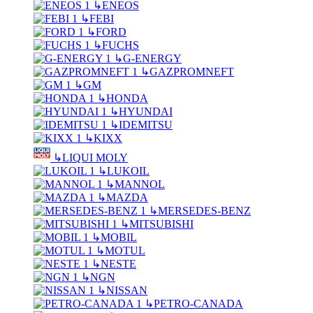
↳
ENEOS
↳
FEBI
↳
FORD
↳
FUCHS
↳
G-ENERGY
↳
GAZPROMNEFT
↳
GM
↳
HONDA
↳
HYUNDAI
↳
IDEMITSU
↳
KIXX
↳
LIQUI MOLY
↳
LUKOIL
↳
MANNOL
↳
MAZDA
↳
MERSEDES-BENZ
↳
MITSUBISHI
↳
MOBIL
↳
MOTUL
↳
NESTE
↳
NGN
↳
NISSAN
↳
PETRO-CANADA