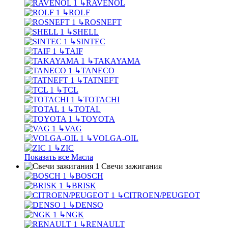
↳
RAVENOL
↳
ROLF
↳
ROSNEFT
↳
SHELL
↳
SINTEC
↳
TAIF
↳
TAKAYAMA
↳
TANECO
↳
TATNEFT
↳
TCL
↳
TOTACHI
↳
TOTAL
↳
TOYOTA
↳
VAG
↳
VOLGA-OIL
↳
ZIC
Показать все Масла
Свечи зажигания
↳
BOSCH
↳
BRISK
↳
CITROEN/PEUGEOT
↳
DENSO
↳
NGK
↳
RENAULT