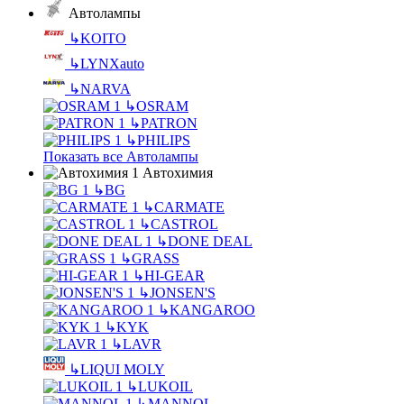
Автолампы
↳
KOITO
↳
LYNXauto
↳
NARVA
↳
OSRAM
↳
PATRON
↳
PHILIPS
Показать все Автолампы
Автохимия
↳
BG
↳
CARMATE
↳
CASTROL
↳
DONE DEAL
↳
GRASS
↳
HI-GEAR
↳
JONSEN'S
↳
KANGAROO
↳
KYK
↳
LAVR
↳
LIQUI MOLY
↳
LUKOIL
↳
MANNOL