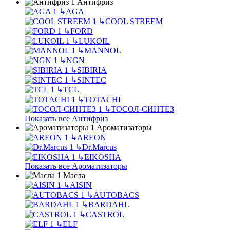
Антифриз
↳
AGA
↳
COOL STREEM
↳
FORD
↳
LUKOIL
↳
MANNOL
↳
NGN
↳
SIBIRIA
↳
SINTEC
↳
TCL
↳
TOTACHI
↳
ТОСОЛ-СИНТЕЗ
Показать все Антифриз
Ароматизаторы
↳
AREON
↳
Dr.Marcus
↳
EIKOSHA
Показать все Ароматизаторы
Масла
↳
AISIN
↳
AUTOBACS
↳
BARDAHL
↳
CASTROL
↳
ELF