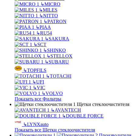
↳
MICRO
↳
MILES
↳
NITTO
↳
PATRON
↳
PIAA
↳
RU54
↳
SAKURA
↳
SCT
↳
SHINKO
↳
STELLOX
↳
SUBARU
↳
TOPFILS
↳
TOTACHI
↳
UFI
↳
VIC
↳
VOLVO
Показать все Фильтры
Щетки стеклоочистителя
↳
AVANTECH
↳
DOUBLE FORCE
↳
LYNXauto
Показать все Щетки стеклоочистителя
Производители