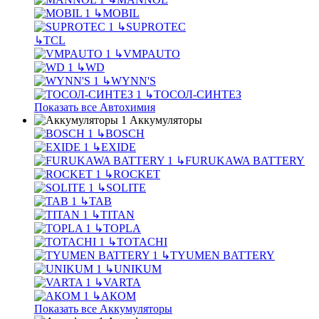
↳
MOBIL
↳
SUPROTEC
↳
TCL
↳
VMPAUTO
↳
WD
↳
WYNN'S
↳
ТОСОЛ-СИНТЕЗ
Показать все Автохимия
Аккумуляторы
↳
BOSCH
↳
EXIDE
↳
FURUKAWA BATTERY
↳
ROCKET
↳
SOLITE
↳
TAB
↳
TITAN
↳
TOPLA
↳
TOTACHI
↳
TYUMEN BATTERY
↳
UNIKUM
↳
VARTA
↳
АКОМ
Показать все Аккумуляторы