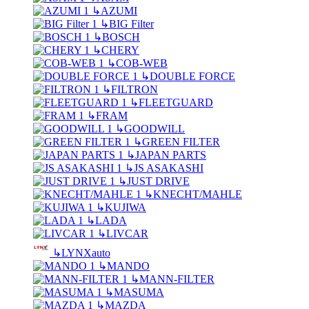
↳
AZUMI
↳
BIG Filter
↳
BOSCH
↳
CHERY
↳
COB-WEB
↳
DOUBLE FORCE
↳
FILTRON
↳
FLEETGUARD
↳
FRAM
↳
GOODWILL
↳
GREEN FILTER
↳
JAPAN PARTS
↳
JS ASAKASHI
↳
JUST DRIVE
↳
KNECHT/MAHLE
↳
KUJIWA
↳
LADA
↳
LIVCAR
↳
LYNXauto
↳
MANDO
↳
MANN-FILTER
↳
MASUMA
↳
MAZDA