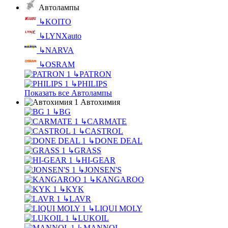
Автолампы
↳
KOITO
↳
LYNXauto
↳
NARVA
↳
OSRAM
↳
PATRON
↳
PHILIPS
Показать все Автолампы
Автохимия
↳
BG
↳
CARMATE
↳
CASTROL
↳
DONE DEAL
↳
GRASS
↳
HI-GEAR
↳
JONSEN'S
↳
KANGAROO
↳
KYK
↳
LAVR
↳
LIQUI MOLY
↳
LUKOIL
↳
MANNOL