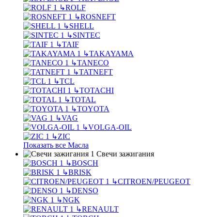
↳
ROLF
↳
ROSNEFT
↳
SHELL
↳
SINTEC
↳
TAIF
↳
TAKAYAMA
↳
TANECO
↳
TATNEFT
↳
TCL
↳
TOTACHI
↳
TOTAL
↳
TOYOTA
↳
VAG
↳
VOLGA-OIL
↳
ZIC
Показать все Масла
Свечи зажигания
↳
BOSCH
↳
BRISK
↳
CITROEN/PEUGEOT
↳
DENSO
↳
NGK
↳
RENAULT