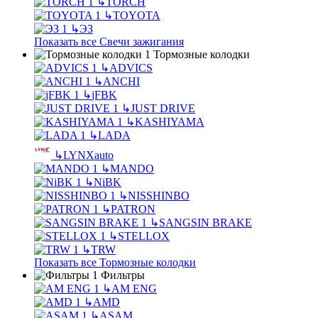
↳
TORCH
↳
TOYOTA
↳
ЭЗ
Показать все Свечи зажигания
Тормозные колодки
↳
ADVICS
↳
ANCHI
↳
jFBK
↳
JUST DRIVE
↳
KASHIYAMA
↳
LADA
↳
LYNXauto
↳
MANDO
↳
NiBK
↳
NISSHINBO
↳
PATRON
↳
SANGSIN BRAKE
↳
STELLOX
↳
TRW
Показать все Тормозные колодки
Фильтры
↳
AM ENG
↳
AMD
↳
ASAM