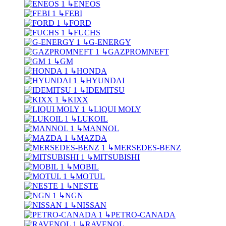
↳
ENEOS
↳
FEBI
↳
FORD
↳
FUCHS
↳
G-ENERGY
↳
GAZPROMNEFT
↳
GM
↳
HONDA
↳
HYUNDAI
↳
IDEMITSU
↳
KIXX
↳
LIQUI MOLY
↳
LUKOIL
↳
MANNOL
↳
MAZDA
↳
MERSEDES-BENZ
↳
MITSUBISHI
↳
MOBIL
↳
MOTUL
↳
NESTE
↳
NGN
↳
NISSAN
↳
PETRO-CANADA
↳
RAVENOL