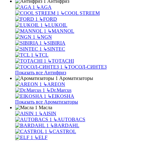
Антифриз
↳
AGA
↳
COOL STREEM
↳
FORD
↳
LUKOIL
↳
MANNOL
↳
NGN
↳
SIBIRIA
↳
SINTEC
↳
TCL
↳
TOTACHI
↳
ТОСОЛ-СИНТЕЗ
Показать все Антифриз
Ароматизаторы
↳
AREON
↳
Dr.Marcus
↳
EIKOSHA
Показать все Ароматизаторы
Масла
↳
AISIN
↳
AUTOBACS
↳
BARDAHL
↳
CASTROL
↳
ELF