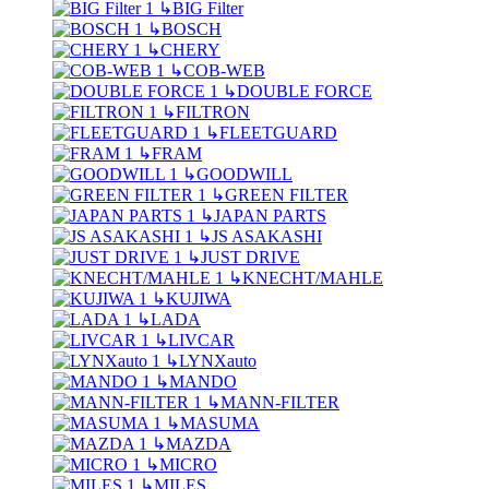
↳
BIG Filter
↳
BOSCH
↳
CHERY
↳
COB-WEB
↳
DOUBLE FORCE
↳
FILTRON
↳
FLEETGUARD
↳
FRAM
↳
GOODWILL
↳
GREEN FILTER
↳
JAPAN PARTS
↳
JS ASAKASHI
↳
JUST DRIVE
↳
KNECHT/MAHLE
↳
KUJIWA
↳
LADA
↳
LIVCAR
↳
LYNXauto
↳
MANDO
↳
MANN-FILTER
↳
MASUMA
↳
MAZDA
↳
MICRO
↳
MILES