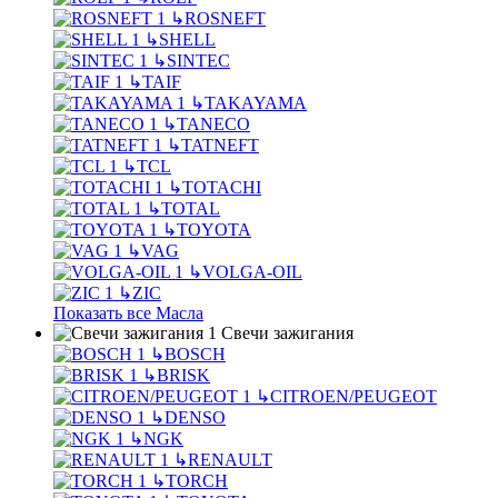
↳
ROSNEFT
↳
SHELL
↳
SINTEC
↳
TAIF
↳
TAKAYAMA
↳
TANECO
↳
TATNEFT
↳
TCL
↳
TOTACHI
↳
TOTAL
↳
TOYOTA
↳
VAG
↳
VOLGA-OIL
↳
ZIC
Показать все Масла
Свечи зажигания
↳
BOSCH
↳
BRISK
↳
CITROEN/PEUGEOT
↳
DENSO
↳
NGK
↳
RENAULT
↳
TORCH