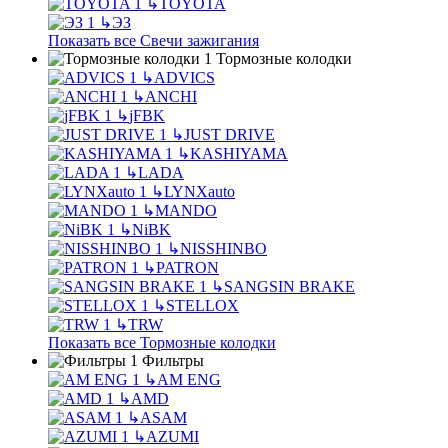
↳
TOYOTA
↳
ЭЗ
Показать все Свечи зажигания
Тормозные колодки
↳
ADVICS
↳
ANCHI
↳
jFBK
↳
JUST DRIVE
↳
KASHIYAMA
↳
LADA
↳
LYNXauto
↳
MANDO
↳
NiBK
↳
NISSHINBO
↳
PATRON
↳
SANGSIN BRAKE
↳
STELLOX
↳
TRW
Показать все Тормозные колодки
Фильтры
↳
AM ENG
↳
AMD
↳
ASAM
↳
AZUMI