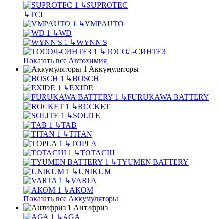
↳
SUPROTEC
↳
TCL
↳
VMPAUTO
↳
WD
↳
WYNN'S
↳
ТОСОЛ-СИНТЕЗ
Показать все Автохимия
Аккумуляторы
↳
BOSCH
↳
EXIDE
↳
FURUKAWA BATTERY
↳
ROCKET
↳
SOLITE
↳
TAB
↳
TITAN
↳
TOPLA
↳
TOTACHI
↳
TYUMEN BATTERY
↳
UNIKUM
↳
VARTA
↳
АКОМ
Показать все Аккумуляторы
Антифриз
↳
AGA