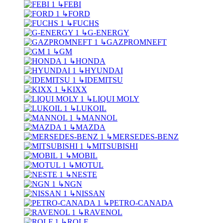
↳
FEBI
↳
FORD
↳
FUCHS
↳
G-ENERGY
↳
GAZPROMNEFT
↳
GM
↳
HONDA
↳
HYUNDAI
↳
IDEMITSU
↳
KIXX
↳
LIQUI MOLY
↳
LUKOIL
↳
MANNOL
↳
MAZDA
↳
MERSEDES-BENZ
↳
MITSUBISHI
↳
MOBIL
↳
MOTUL
↳
NESTE
↳
NGN
↳
NISSAN
↳
PETRO-CANADA
↳
RAVENOL
↳
ROLF