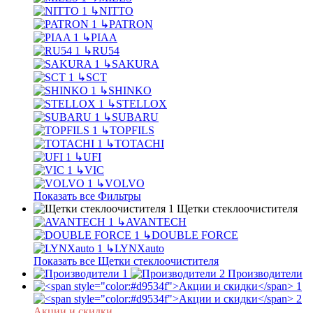
↳
NITTO
↳
PATRON
↳
PIAA
↳
RU54
↳
SAKURA
↳
SCT
↳
SHINKO
↳
STELLOX
↳
SUBARU
↳
TOPFILS
↳
TOTACHI
↳
UFI
↳
VIC
↳
VOLVO
Показать все Фильтры
Щетки стеклоочистителя
↳
AVANTECH
↳
DOUBLE FORCE
↳
LYNXauto
Показать все Щетки стеклоочистителя
Производители
Акции и скидки