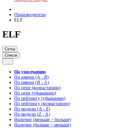
Производители
ELF
ELF
Сетка
Список
По умолчанию
По имени (A - Я)
По имени (Я - A)
По цене (возрастанию)
По цене (убыванию)
По рейтингу (убыванию)
По рейтингу (возрастанию)
По модели (A - Z)
По модели (Z - A)
Наличие (меньше > больше)
Наличие (больше > меньше)