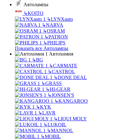
Автолампы
↳
KOITO
↳
LYNXauto
↳
NARVA
↳
OSRAM
↳
PATRON
↳
PHILIPS
Показать все Автолампы
Автохимия
↳
BG
↳
CARMATE
↳
CASTROL
↳
DONE DEAL
↳
GRASS
↳
HI-GEAR
↳
JONSEN'S
↳
KANGAROO
↳
KYK
↳
LAVR
↳
LIQUI MOLY
↳
LUKOIL
↳
MANNOL
↳
MOBIL