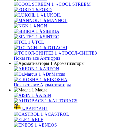
↳
COOL STREEM
↳
FORD
↳
LUKOIL
↳
MANNOL
↳
NGN
↳
SIBIRIA
↳
SINTEC
↳
TCL
↳
TOTACHI
↳
ТОСОЛ-СИНТЕЗ
Показать все Антифриз
Ароматизаторы
↳
AREON
↳
Dr.Marcus
↳
EIKOSHA
Показать все Ароматизаторы
Масла
↳
AISIN
↳
AUTOBACS
↳
BARDAHL
↳
CASTROL
↳
ELF
↳
ENEOS