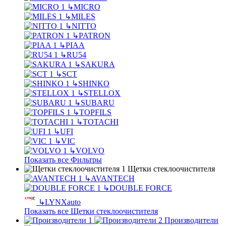
↳
MICRO
↳
MILES
↳
NITTO
↳
PATRON
↳
PIAA
↳
RU54
↳
SAKURA
↳
SCT
↳
SHINKO
↳
STELLOX
↳
SUBARU
↳
TOPFILS
↳
TOTACHI
↳
UFI
↳
VIC
↳
VOLVO
Показать все Фильтры
Щетки стеклоочистителя
↳
AVANTECH
↳
DOUBLE FORCE
↳
LYNXauto
Показать все Щетки стеклоочистителя
Производители