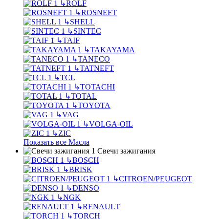
↳
ROLF
↳
ROSNEFT
↳
SHELL
↳
SINTEC
↳
TAIF
↳
TAKAYAMA
↳
TANECO
↳
TATNEFT
↳
TCL
↳
TOTACHI
↳
TOTAL
↳
TOYOTA
↳
VAG
↳
VOLGA-OIL
↳
ZIC
Показать все Масла
Свечи зажигания
↳
BOSCH
↳
BRISK
↳
CITROEN/PEUGEOT
↳
DENSO
↳
NGK
↳
RENAULT
↳
TORCH