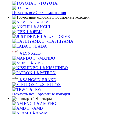
↳
TOYOTA
↳
ЭЗ
Показать все Свечи зажигания
Тормозные колодки
↳
ADVICS
↳
ANCHI
↳
jFBK
↳
JUST DRIVE
↳
KASHIYAMA
↳
LADA
↳
LYNXauto
↳
MANDO
↳
NiBK
↳
NISSHINBO
↳
PATRON
↳
SANGSIN BRAKE
↳
STELLOX
↳
TRW
Показать все Тормозные колодки
Фильтры
↳
AM ENG
↳
AMD
↳
ASAM