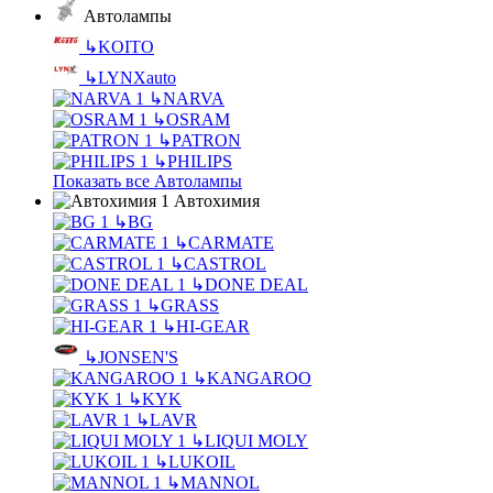
Автолампы
↳
KOITO
↳
LYNXauto
↳
NARVA
↳
OSRAM
↳
PATRON
↳
PHILIPS
Показать все Автолампы
Автохимия
↳
BG
↳
CARMATE
↳
CASTROL
↳
DONE DEAL
↳
GRASS
↳
HI-GEAR
↳
JONSEN'S
↳
KANGAROO
↳
KYK
↳
LAVR
↳
LIQUI MOLY
↳
LUKOIL
↳
MANNOL