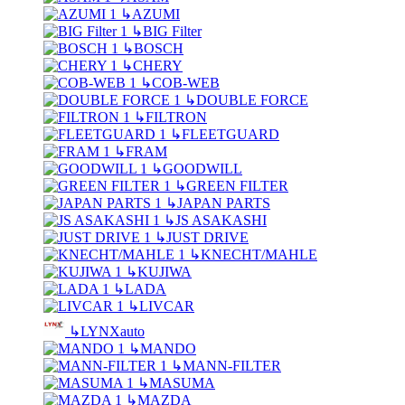
↳
AZUMI
↳
BIG Filter
↳
BOSCH
↳
CHERY
↳
COB-WEB
↳
DOUBLE FORCE
↳
FILTRON
↳
FLEETGUARD
↳
FRAM
↳
GOODWILL
↳
GREEN FILTER
↳
JAPAN PARTS
↳
JS ASAKASHI
↳
JUST DRIVE
↳
KNECHT/MAHLE
↳
KUJIWA
↳
LADA
↳
LIVCAR
↳
LYNXauto
↳
MANDO
↳
MANN-FILTER
↳
MASUMA
↳
MAZDA