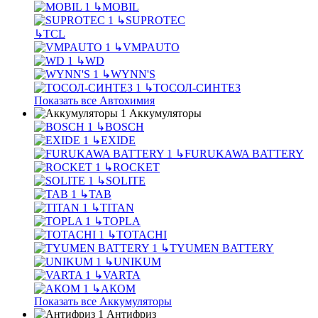
↳
MOBIL
↳
SUPROTEC
↳
TCL
↳
VMPAUTO
↳
WD
↳
WYNN'S
↳
ТОСОЛ-СИНТЕЗ
Показать все Автохимия
Аккумуляторы
↳
BOSCH
↳
EXIDE
↳
FURUKAWA BATTERY
↳
ROCKET
↳
SOLITE
↳
TAB
↳
TITAN
↳
TOPLA
↳
TOTACHI
↳
TYUMEN BATTERY
↳
UNIKUM
↳
VARTA
↳
АКОМ
Показать все Аккумуляторы
Антифриз