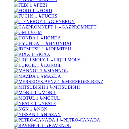
↳
FEBI
↳
FORD
↳
FUCHS
↳
G-ENERGY
↳
GAZPROMNEFT
↳
GM
↳
HONDA
↳
HYUNDAI
↳
IDEMITSU
↳
KIXX
↳
LIQUI MOLY
↳
LUKOIL
↳
MANNOL
↳
MAZDA
↳
MERSEDES-BENZ
↳
MITSUBISHI
↳
MOBIL
↳
MOTUL
↳
NESTE
↳
NGN
↳
NISSAN
↳
PETRO-CANADA
↳
RAVENOL