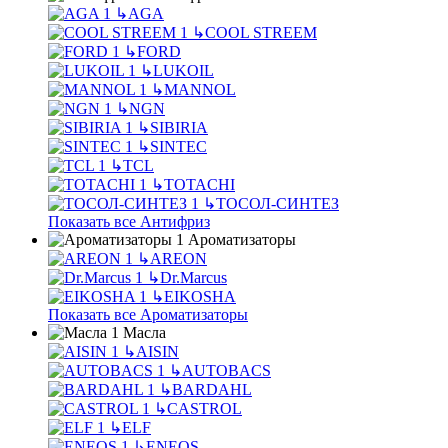
↳
AGA
↳
COOL STREEM
↳
FORD
↳
LUKOIL
↳
MANNOL
↳
NGN
↳
SIBIRIA
↳
SINTEC
↳
TCL
↳
TOTACHI
↳
ТОСОЛ-СИНТЕЗ
Показать все Антифриз
Ароматизаторы
↳
AREON
↳
Dr.Marcus
↳
EIKOSHA
Показать все Ароматизаторы
Масла
↳
AISIN
↳
AUTOBACS
↳
BARDAHL
↳
CASTROL
↳
ELF
↳
ENEOS