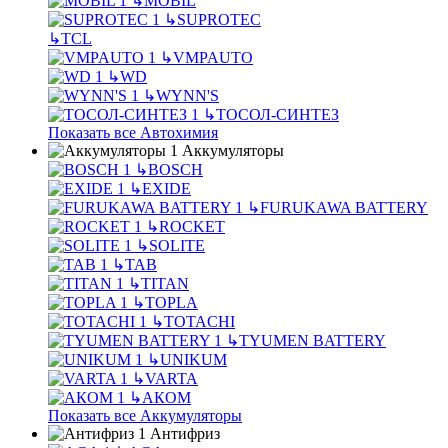
↳
MOBIL
↳
SUPROTEC
↳
TCL
↳
VMPAUTO
↳
WD
↳
WYNN'S
↳
ТОСОЛ-СИНТЕЗ
Показать все Автохимия
Аккумуляторы
↳
BOSCH
↳
EXIDE
↳
FURUKAWA BATTERY
↳
ROCKET
↳
SOLITE
↳
TAB
↳
TITAN
↳
TOPLA
↳
TOTACHI
↳
TYUMEN BATTERY
↳
UNIKUM
↳
VARTA
↳
АКОМ
Показать все Аккумуляторы
Антифриз