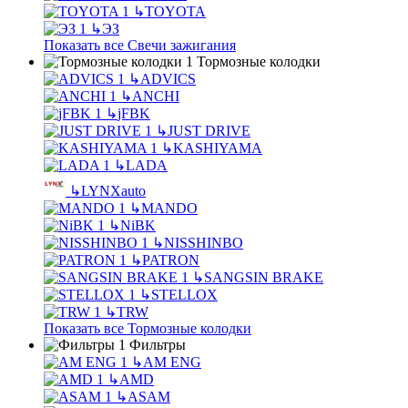
↳
TOYOTA
↳
ЭЗ
Показать все Свечи зажигания
Тормозные колодки
↳
ADVICS
↳
ANCHI
↳
jFBK
↳
JUST DRIVE
↳
KASHIYAMA
↳
LADA
↳
LYNXauto
↳
MANDO
↳
NiBK
↳
NISSHINBO
↳
PATRON
↳
SANGSIN BRAKE
↳
STELLOX
↳
TRW
Показать все Тормозные колодки
Фильтры
↳
AM ENG
↳
AMD
↳
ASAM