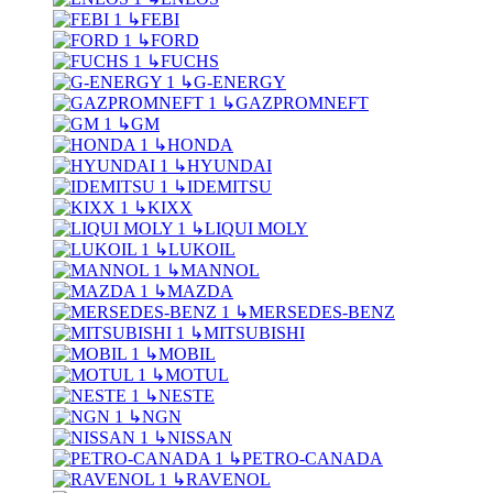
↳
FEBI
↳
FORD
↳
FUCHS
↳
G-ENERGY
↳
GAZPROMNEFT
↳
GM
↳
HONDA
↳
HYUNDAI
↳
IDEMITSU
↳
KIXX
↳
LIQUI MOLY
↳
LUKOIL
↳
MANNOL
↳
MAZDA
↳
MERSEDES-BENZ
↳
MITSUBISHI
↳
MOBIL
↳
MOTUL
↳
NESTE
↳
NGN
↳
NISSAN
↳
PETRO-CANADA
↳
RAVENOL