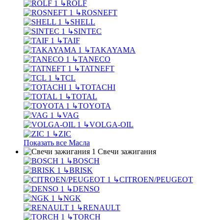
↳
ROLF
↳
ROSNEFT
↳
SHELL
↳
SINTEC
↳
TAIF
↳
TAKAYAMA
↳
TANECO
↳
TATNEFT
↳
TCL
↳
TOTACHI
↳
TOTAL
↳
TOYOTA
↳
VAG
↳
VOLGA-OIL
↳
ZIC
Показать все Масла
Свечи зажигания
↳
BOSCH
↳
BRISK
↳
CITROEN/PEUGEOT
↳
DENSO
↳
NGK
↳
RENAULT
↳
TORCH