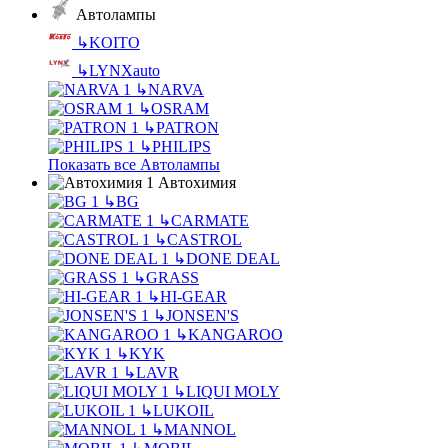
Автолампы
↳
KOITO
↳
LYNXauto
↳
NARVA
↳
OSRAM
↳
PATRON
↳
PHILIPS
Показать все Автолампы
Автохимия
↳
BG
↳
CARMATE
↳
CASTROL
↳
DONE DEAL
↳
GRASS
↳
HI-GEAR
↳
JONSEN'S
↳
KANGAROO
↳
KYK
↳
LAVR
↳
LIQUI MOLY
↳
LUKOIL
↳
MANNOL