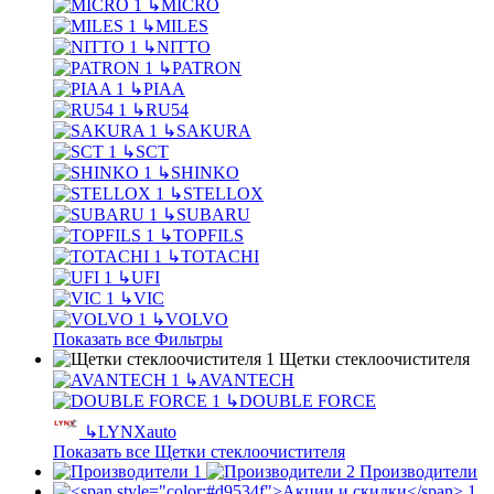
↳
MICRO
↳
MILES
↳
NITTO
↳
PATRON
↳
PIAA
↳
RU54
↳
SAKURA
↳
SCT
↳
SHINKO
↳
STELLOX
↳
SUBARU
↳
TOPFILS
↳
TOTACHI
↳
UFI
↳
VIC
↳
VOLVO
Показать все Фильтры
Щетки стеклоочистителя
↳
AVANTECH
↳
DOUBLE FORCE
↳
LYNXauto
Показать все Щетки стеклоочистителя
Производители