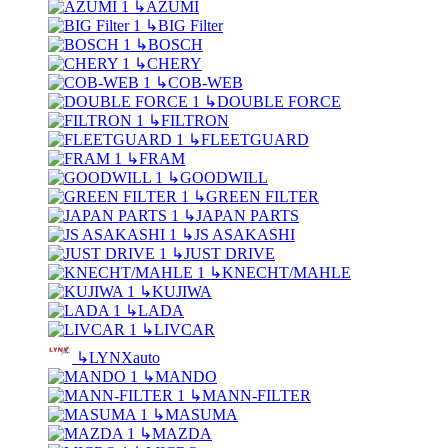
↳
AZUMI
↳
BIG Filter
↳
BOSCH
↳
CHERY
↳
COB-WEB
↳
DOUBLE FORCE
↳
FILTRON
↳
FLEETGUARD
↳
FRAM
↳
GOODWILL
↳
GREEN FILTER
↳
JAPAN PARTS
↳
JS ASAKASHI
↳
JUST DRIVE
↳
KNECHT/MAHLE
↳
KUJIWA
↳
LADA
↳
LIVCAR
↳
LYNXauto
↳
MANDO
↳
MANN-FILTER
↳
MASUMA
↳
MAZDA