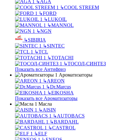
↳
AGA
↳
COOL STREEM
↳
FORD
↳
LUKOIL
↳
MANNOL
↳
NGN
↳
SIBIRIA
↳
SINTEC
↳
TCL
↳
TOTACHI
↳
ТОСОЛ-СИНТЕЗ
Показать все Антифриз
Ароматизаторы
↳
AREON
↳
Dr.Marcus
↳
EIKOSHA
Показать все Ароматизаторы
Масла
↳
AISIN
↳
AUTOBACS
↳
BARDAHL
↳
CASTROL
↳
ELF
↳
ENEOS