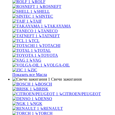
↳
ROLF
↳
ROSNEFT
↳
SHELL
↳
SINTEC
↳
TAIF
↳
TAKAYAMA
↳
TANECO
↳
TATNEFT
↳
TCL
↳
TOTACHI
↳
TOTAL
↳
TOYOTA
↳
VAG
↳
VOLGA-OIL
↳
ZIC
Показать все Масла
Свечи зажигания
↳
BOSCH
↳
BRISK
↳
CITROEN/PEUGEOT
↳
DENSO
↳
NGK
↳
RENAULT
↳
TORCH