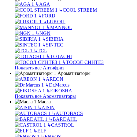
↳
AGA
↳
COOL STREEM
↳
FORD
↳
LUKOIL
↳
MANNOL
↳
NGN
↳
SIBIRIA
↳
SINTEC
↳
TCL
↳
TOTACHI
↳
ТОСОЛ-СИНТЕЗ
Показать все Антифриз
Ароматизаторы
↳
AREON
↳
Dr.Marcus
↳
EIKOSHA
Показать все Ароматизаторы
Масла
↳
AISIN
↳
AUTOBACS
↳
BARDAHL
↳
CASTROL
↳
ELF
↳
ENEOS