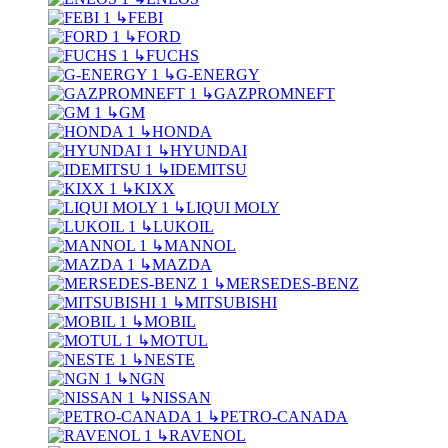
↳
FEBI
↳
FORD
↳
FUCHS
↳
G-ENERGY
↳
GAZPROMNEFT
↳
GM
↳
HONDA
↳
HYUNDAI
↳
IDEMITSU
↳
KIXX
↳
LIQUI MOLY
↳
LUKOIL
↳
MANNOL
↳
MAZDA
↳
MERSEDES-BENZ
↳
MITSUBISHI
↳
MOBIL
↳
MOTUL
↳
NESTE
↳
NGN
↳
NISSAN
↳
PETRO-CANADA
↳
RAVENOL