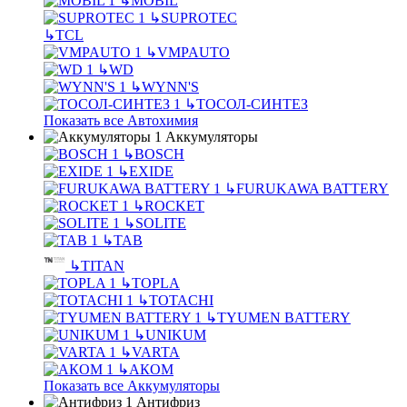
↳
MOBIL
↳
SUPROTEC
↳
TCL
↳
VMPAUTO
↳
WD
↳
WYNN'S
↳
ТОСОЛ-СИНТЕЗ
Показать все Автохимия
Аккумуляторы
↳
BOSCH
↳
EXIDE
↳
FURUKAWA BATTERY
↳
ROCKET
↳
SOLITE
↳
TAB
↳
TITAN
↳
TOPLA
↳
TOTACHI
↳
TYUMEN BATTERY
↳
UNIKUM
↳
VARTA
↳
АКОМ
Показать все Аккумуляторы
Антифриз