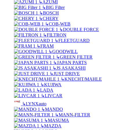
↳
AZUMI
↳
BIG Filter
↳
BOSCH
↳
CHERY
↳
COB-WEB
↳
DOUBLE FORCE
↳
FILTRON
↳
FLEETGUARD
↳
FRAM
↳
GOODWILL
↳
GREEN FILTER
↳
JAPAN PARTS
↳
JS ASAKASHI
↳
JUST DRIVE
↳
KNECHT/MAHLE
↳
KUJIWA
↳
LADA
↳
LIVCAR
↳
LYNXauto
↳
MANDO
↳
MANN-FILTER
↳
MASUMA
↳
MAZDA