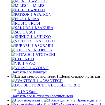
↳
MICRO
↳
MILES
↳
NITTO
↳
PATRON
↳
PIAA
↳
RU54
↳
SAKURA
↳
SCT
↳
SHINKO
↳
STELLOX
↳
SUBARU
↳
TOPFILS
↳
TOTACHI
↳
UFI
↳
VIC
↳
VOLVO
Показать все Фильтры
Щетки стеклоочистителя
↳
AVANTECH
↳
DOUBLE FORCE
↳
LYNXauto
Показать все Щетки стеклоочистителя
Производители