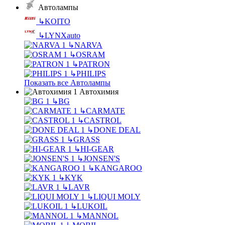
Автолампы
↳
KOITO
↳
LYNXauto
↳
NARVA
↳
OSRAM
↳
PATRON
↳
PHILIPS
Показать все Автолампы
Автохимия
↳
BG
↳
CARMATE
↳
CASTROL
↳
DONE DEAL
↳
GRASS
↳
HI-GEAR
↳
JONSEN'S
↳
KANGAROO
↳
KYK
↳
LAVR
↳
LIQUI MOLY
↳
LUKOIL
↳
MANNOL