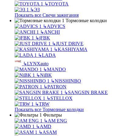
↳
TOYOTA
↳
ЭЗ
Показать все Свечи зажигания
Тормозные колодки
↳
ADVICS
↳
ANCHI
↳
jFBK
↳
JUST DRIVE
↳
KASHIYAMA
↳
LADA
↳
LYNXauto
↳
MANDO
↳
NiBK
↳
NISSHINBO
↳
PATRON
↳
SANGSIN BRAKE
↳
STELLOX
↳
TRW
Показать все Тормозные колодки
Фильтры
↳
AM ENG
↳
AMD
↳
ASAM