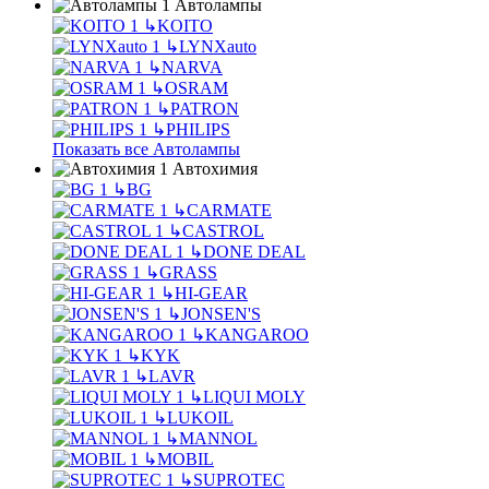
Автолампы
↳
KOITO
↳
LYNXauto
↳
NARVA
↳
OSRAM
↳
PATRON
↳
PHILIPS
Показать все Автолампы
Автохимия
↳
BG
↳
CARMATE
↳
CASTROL
↳
DONE DEAL
↳
GRASS
↳
HI-GEAR
↳
JONSEN'S
↳
KANGAROO
↳
KYK
↳
LAVR
↳
LIQUI MOLY
↳
LUKOIL
↳
MANNOL
↳
MOBIL
↳
SUPROTEC