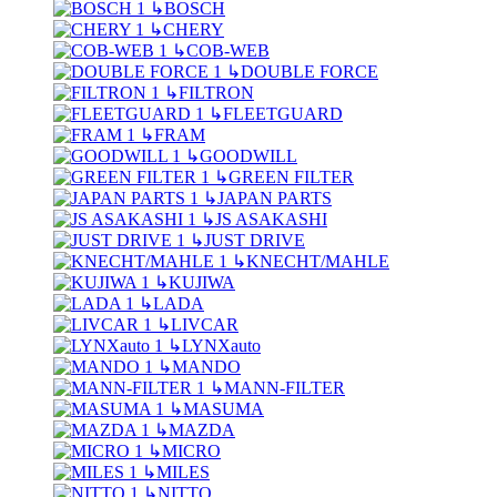
↳
BOSCH
↳
CHERY
↳
COB-WEB
↳
DOUBLE FORCE
↳
FILTRON
↳
FLEETGUARD
↳
FRAM
↳
GOODWILL
↳
GREEN FILTER
↳
JAPAN PARTS
↳
JS ASAKASHI
↳
JUST DRIVE
↳
KNECHT/MAHLE
↳
KUJIWA
↳
LADA
↳
LIVCAR
↳
LYNXauto
↳
MANDO
↳
MANN-FILTER
↳
MASUMA
↳
MAZDA
↳
MICRO
↳
MILES
↳
NITTO