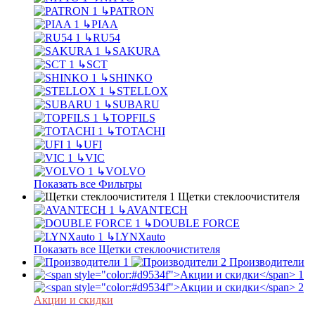
↳
PATRON
↳
PIAA
↳
RU54
↳
SAKURA
↳
SCT
↳
SHINKO
↳
STELLOX
↳
SUBARU
↳
TOPFILS
↳
TOTACHI
↳
UFI
↳
VIC
↳
VOLVO
Показать все Фильтры
Щетки стеклоочистителя
↳
AVANTECH
↳
DOUBLE FORCE
↳
LYNXauto
Показать все Щетки стеклоочистителя
Производители
Акции и скидки