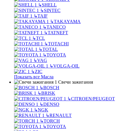
↳
SHELL
↳
SINTEC
↳
TAIF
↳
TAKAYAMA
↳
TANECO
↳
TATNEFT
↳
TCL
↳
TOTACHI
↳
TOTAL
↳
TOYOTA
↳
VAG
↳
VOLGA-OIL
↳
ZIC
Показать все Масла
Свечи зажигания
↳
BOSCH
↳
BRISK
↳
CITROEN/PEUGEOT
↳
DENSO
↳
NGK
↳
RENAULT
↳
TORCH
↳
TOYOTA