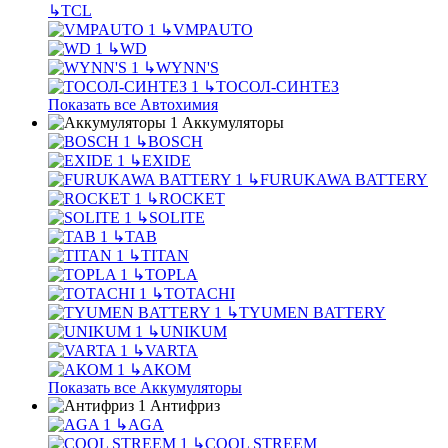
↳
TCL
↳
VMPAUTO
↳
WD
↳
WYNN'S
↳
ТОСОЛ-СИНТЕЗ
Показать все Автохимия
Аккумуляторы
↳
BOSCH
↳
EXIDE
↳
FURUKAWA BATTERY
↳
ROCKET
↳
SOLITE
↳
TAB
↳
TITAN
↳
TOPLA
↳
TOTACHI
↳
TYUMEN BATTERY
↳
UNIKUM
↳
VARTA
↳
АКОМ
Показать все Аккумуляторы
Антифриз
↳
AGA
↳
COOL STREEM