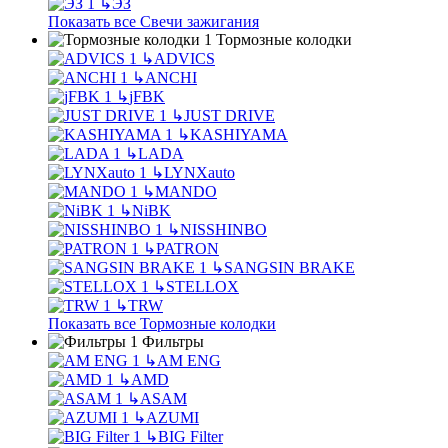
↳
ЭЗ
Показать все Свечи зажигания
Тормозные колодки
↳
ADVICS
↳
ANCHI
↳
jFBK
↳
JUST DRIVE
↳
KASHIYAMA
↳
LADA
↳
LYNXauto
↳
MANDO
↳
NiBK
↳
NISSHINBO
↳
PATRON
↳
SANGSIN BRAKE
↳
STELLOX
↳
TRW
Показать все Тормозные колодки
Фильтры
↳
AM ENG
↳
AMD
↳
ASAM
↳
AZUMI
↳
BIG Filter