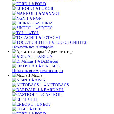
↳
FORD
↳
LUKOIL
↳
MANNOL
↳
NGN
↳
SIBIRIA
↳
SINTEC
↳
TCL
↳
TOTACHI
↳
ТОСОЛ-СИНТЕЗ
Показать все Антифриз
Ароматизаторы
↳
AREON
↳
Dr.Marcus
↳
EIKOSHA
Показать все Ароматизаторы
Масла
↳
AISIN
↳
AUTOBACS
↳
BARDAHL
↳
CASTROL
↳
ELF
↳
ENEOS
↳
FEBI
↳
FORD