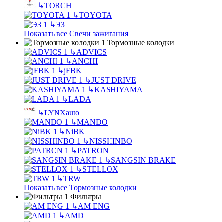
↳
TORCH
↳
TOYOTA
↳
ЭЗ
Показать все Свечи зажигания
Тормозные колодки
↳
ADVICS
↳
ANCHI
↳
jFBK
↳
JUST DRIVE
↳
KASHIYAMA
↳
LADA
↳
LYNXauto
↳
MANDO
↳
NiBK
↳
NISSHINBO
↳
PATRON
↳
SANGSIN BRAKE
↳
STELLOX
↳
TRW
Показать все Тормозные колодки
Фильтры
↳
AM ENG
↳
AMD