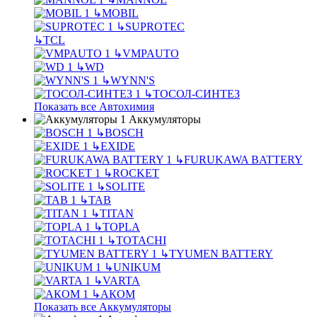
↳
MOBIL
↳
SUPROTEC
↳
TCL
↳
VMPAUTO
↳
WD
↳
WYNN'S
↳
ТОСОЛ-СИНТЕЗ
Показать все Автохимия
Аккумуляторы
↳
BOSCH
↳
EXIDE
↳
FURUKAWA BATTERY
↳
ROCKET
↳
SOLITE
↳
TAB
↳
TITAN
↳
TOPLA
↳
TOTACHI
↳
TYUMEN BATTERY
↳
UNIKUM
↳
VARTA
↳
АКОМ
Показать все Аккумуляторы