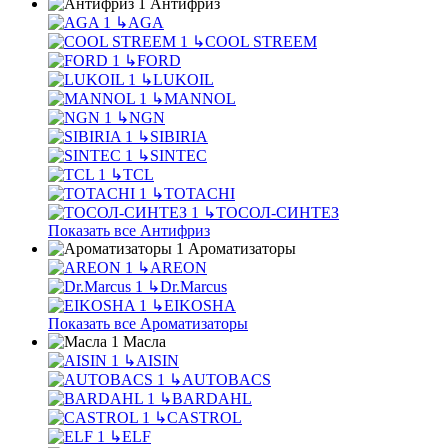
Антифриз
↳
AGA
↳
COOL STREEM
↳
FORD
↳
LUKOIL
↳
MANNOL
↳
NGN
↳
SIBIRIA
↳
SINTEC
↳
TCL
↳
TOTACHI
↳
ТОСОЛ-СИНТЕЗ
Показать все Антифриз
Ароматизаторы
↳
AREON
↳
Dr.Marcus
↳
EIKOSHA
Показать все Ароматизаторы
Масла
↳
AISIN
↳
AUTOBACS
↳
BARDAHL
↳
CASTROL
↳
ELF