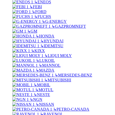
↳
ENEOS
↳
FEBI
↳
FORD
↳
FUCHS
↳
G-ENERGY
↳
GAZPROMNEFT
↳
GM
↳
HONDA
↳
HYUNDAI
↳
IDEMITSU
↳
KIXX
↳
LIQUI MOLY
↳
LUKOIL
↳
MANNOL
↳
MAZDA
↳
MERSEDES-BENZ
↳
MITSUBISHI
↳
MOBIL
↳
MOTUL
↳
NESTE
↳
NGN
↳
NISSAN
↳
PETRO-CANADA
↳
RAVENOL