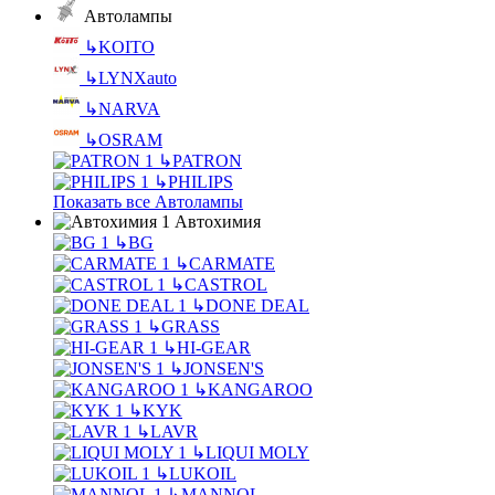
Автолампы
↳
KOITO
↳
LYNXauto
↳
NARVA
↳
OSRAM
↳
PATRON
↳
PHILIPS
Показать все Автолампы
Автохимия
↳
BG
↳
CARMATE
↳
CASTROL
↳
DONE DEAL
↳
GRASS
↳
HI-GEAR
↳
JONSEN'S
↳
KANGAROO
↳
KYK
↳
LAVR
↳
LIQUI MOLY
↳
LUKOIL
↳
MANNOL