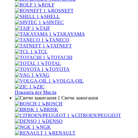
↳
ROLF
↳
ROSNEFT
↳
SHELL
↳
SINTEC
↳
TAIF
↳
TAKAYAMA
↳
TANECO
↳
TATNEFT
↳
TCL
↳
TOTACHI
↳
TOTAL
↳
TOYOTA
↳
VAG
↳
VOLGA-OIL
↳
ZIC
Показать все Масла
Свечи зажигания
↳
BOSCH
↳
BRISK
↳
CITROEN/PEUGEOT
↳
DENSO
↳
NGK
↳
RENAULT