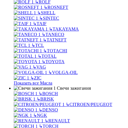
↳
ROLF
↳
ROSNEFT
↳
SHELL
↳
SINTEC
↳
TAIF
↳
TAKAYAMA
↳
TANECO
↳
TATNEFT
↳
TCL
↳
TOTACHI
↳
TOTAL
↳
TOYOTA
↳
VAG
↳
VOLGA-OIL
↳
ZIC
Показать все Масла
Свечи зажигания
↳
BOSCH
↳
BRISK
↳
CITROEN/PEUGEOT
↳
DENSO
↳
NGK
↳
RENAULT
↳
TORCH