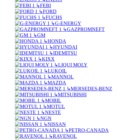
↳
FEBI
↳
FORD
↳
FUCHS
↳
G-ENERGY
↳
GAZPROMNEFT
↳
GM
↳
HONDA
↳
HYUNDAI
↳
IDEMITSU
↳
KIXX
↳
LIQUI MOLY
↳
LUKOIL
↳
MANNOL
↳
MAZDA
↳
MERSEDES-BENZ
↳
MITSUBISHI
↳
MOBIL
↳
MOTUL
↳
NESTE
↳
NGN
↳
NISSAN
↳
PETRO-CANADA
↳
RAVENOL