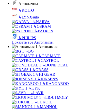
Автолампы
↳
KOITO
↳
LYNXauto
↳
NARVA
↳
OSRAM
↳
PATRON
↳
PHILIPS
Показать все Автолампы
Автохимия
↳
BG
↳
CARMATE
↳
CASTROL
↳
DONE DEAL
↳
GRASS
↳
HI-GEAR
↳
JONSEN'S
↳
KANGAROO
↳
KYK
↳
LAVR
↳
LIQUI MOLY
↳
LUKOIL
↳
MANNOL