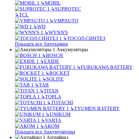
↳
MOBIL
↳
SUPROTEC
↳
TCL
↳
VMPAUTO
↳
WD
↳
WYNN'S
↳
ТОСОЛ-СИНТЕЗ
Показать все Автохимия
Аккумуляторы
↳
BOSCH
↳
EXIDE
↳
FURUKAWA BATTERY
↳
ROCKET
↳
SOLITE
↳
TAB
↳
TITAN
↳
TOPLA
↳
TOTACHI
↳
TYUMEN BATTERY
↳
UNIKUM
↳
VARTA
↳
АКОМ
Показать все Аккумуляторы
Антифриз