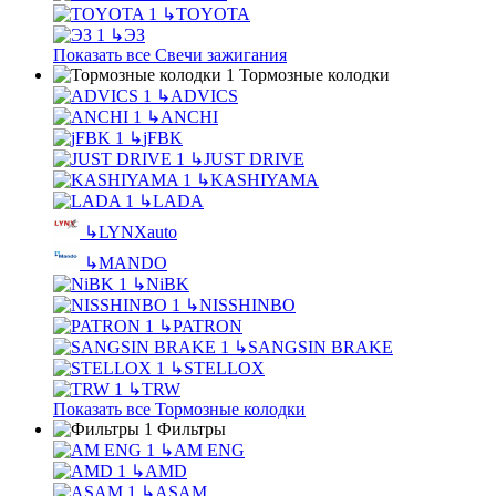
↳
TOYOTA
↳
ЭЗ
Показать все Свечи зажигания
Тормозные колодки
↳
ADVICS
↳
ANCHI
↳
jFBK
↳
JUST DRIVE
↳
KASHIYAMA
↳
LADA
↳
LYNXauto
↳
MANDO
↳
NiBK
↳
NISSHINBO
↳
PATRON
↳
SANGSIN BRAKE
↳
STELLOX
↳
TRW
Показать все Тормозные колодки
Фильтры
↳
AM ENG
↳
AMD
↳
ASAM