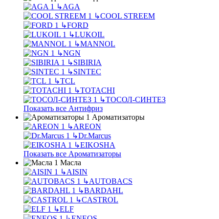
↳
AGA
↳
COOL STREEM
↳
FORD
↳
LUKOIL
↳
MANNOL
↳
NGN
↳
SIBIRIA
↳
SINTEC
↳
TCL
↳
TOTACHI
↳
ТОСОЛ-СИНТЕЗ
Показать все Антифриз
Ароматизаторы
↳
AREON
↳
Dr.Marcus
↳
EIKOSHA
Показать все Ароматизаторы
Масла
↳
AISIN
↳
AUTOBACS
↳
BARDAHL
↳
CASTROL
↳
ELF
↳
ENEOS